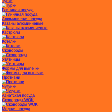
Турки
Глиняная посуда
Алюминиевая посуда
Казаны алюминиевые
Кастрюли
Котелки
Сковороды
Утятницы
Формы для выпечки
Противни
Чугунки
Азиатская посуда
Сковороды WOK
Медная посуда