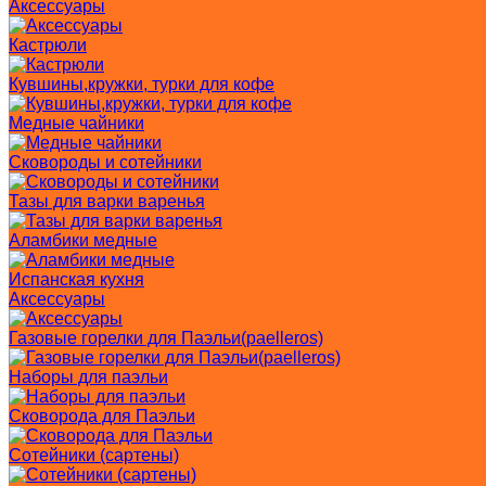
Аксессуары
Кастрюли
Кувшины,кружки, турки для кофе
Медные чайники
Сковороды и сотейники
Тазы для варки варенья
Аламбики медные
Испанская кухня
Аксессуары
Газовые горелки для Паэльи(paelleros)
Наборы для паэльи
Сковорода для Паэльи
Сотейники (сартены)