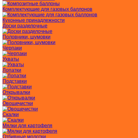
Комплектующие для газовых баллонов
Кухонные принадлежности
Доски разделочные
Половники, шумовки
Черпаки
Ухваты
Лопатки
Подставки
Открывалки
Овощечистки
Скалки
Мялки для картофеля
Отбивные молотки