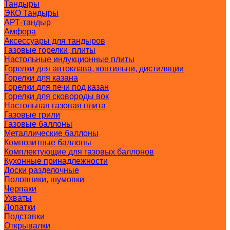
Тандыры
ЭКО Тандыры
АРТ-тандыр
Амфора
Аксессуары для тандыров
Газовые горелки, плиты
Настольные индукционные плиты
Горелки для автоклава, коптильни, дистиляции
Горелки для казана
Горелки для печи под казан
Горелки для сковороды вок
Настольная газовая плита
Газовые грили
Газовые баллоны
Металлические баллоны
Композитные баллоны
Комплектующие для газовых баллонов
Кухонные принадлежности
Доски разделочные
Половники, шумовки
Черпаки
Ухваты
Лопатки
Подставки
Открывалки