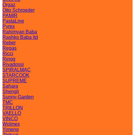
Orgaz
Otto Schroeder
PAMIR
PastaLine
Pyrex
Rahimyan Baba
Rashko Baba ltd
Reber
Regas
Ricci
Ringg
Rivadossi
SPIRALMAC
STARCOOK
SUPREME
Sahara
Shengli
Sunny-Garden
TMC
TRILLON
VAELLO
VINCO
Wolmex
Yimeng
Zhibazi