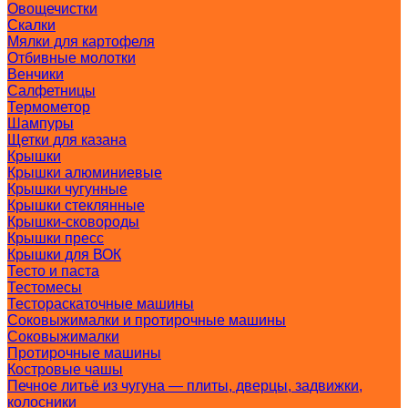
Овощечистки
Скалки
Мялки для картофеля
Отбивные молотки
Венчики
Салфетницы
Термометор
Шампуры
Щетки для казана
Крышки
Крышки алюминиевые
Крышки чугунные
Крышки стеклянные
Крышки-сковороды
Крышки пресс
Крышки для ВОК
Тесто и паста
Тестомесы
Тестораскаточные машины
Соковыжималки и протирочные машины
Соковыжималки
Протирочные машины
Костровые чашы
Печное литьё из чугуна — плиты, дверцы, задвижки,
колосники