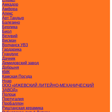
Амкадор
Амфора
Апекс
Арт Тандыр
Балезино
Берлика
Биол
Везувий
Висман
Волчанск УВЗ
Гардарика
Гуандунг
Дачник
Демидовский завод
Добрыня
КМК
Камская Посуда
Нуар
ООО «ИЖЕВСКИЙ ЛИТЕЙНО-МЕХАНИЧЕСКИЙ
ЗАВОД»
Полоцк
Португалия
ПроБаллон
Риштанская керамика