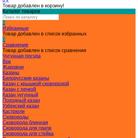
Товар добавлен в корзину!
Каталог товаров
0
Избранные
Товар добавлен в список избранных
0
Сравнение
Товар добавлен в список сравнения
Чугунная посуда
Вок
Жаровни
Казаны
Белорусские казаны
Казан с крышкой сковородой
Казан с печкой
Казан чугунный
Походный казан
Узбекский казан
Кастрюли
Сковороды
Сковорода блинная
Сковорода для гриля
Сковорода для стейка