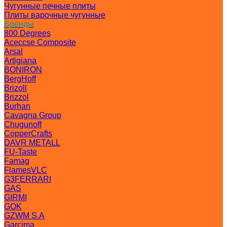
Чугунные печные плиты
Плиты варочные чугунные
Бренды
800 Degrees
Aceccse Composite
Arsal
Artigiana
BONIRON
BergHoff
Brizoll
Brizzol
Burhan
Cavagna Group
Chugunoff
CopperCrafts
DAVR METALL
FU-Taste
Famag
FlamesVLC
G3FERRARI
GAS
GIRMI
GOK
GZWM S.A
Garcima