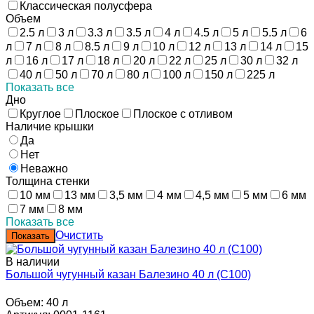
Классическая полусфера
Объем
2.5 л
3 л
3.3 л
3.5 л
4 л
4.5 л
5 л
5.5 л
6
л
7 л
8 л
8.5 л
9 л
10 л
12 л
13 л
14 л
15
л
16 л
17 л
18 л
20 л
22 л
25 л
30 л
32 л
40 л
50 л
70 л
80 л
100 л
150 л
225 л
Показать все
Дно
Круглое
Плоское
Плоское с отливом
Наличие крышки
Да
Нет
Неважно
Толщина стенки
10 мм
13 мм
3,5 мм
4 мм
4,5 мм
5 мм
6 мм
7 мм
8 мм
Показать все
Очистить
В наличии
Большой чугунный казан Балезино 40 л (С100)
Объем:
40 л