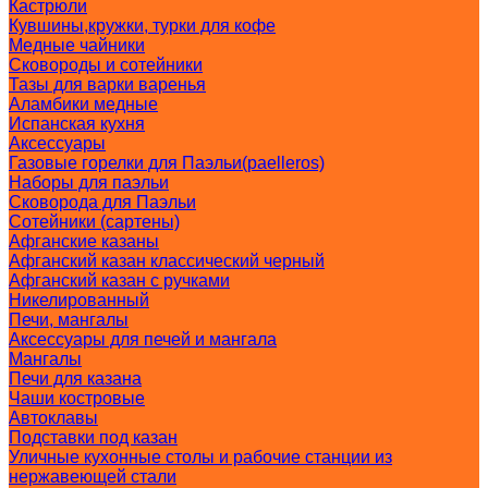
Кастрюли
Кувшины,кружки, турки для кофе
Медные чайники
Сковороды и сотейники
Тазы для варки варенья
Аламбики медные
Испанская кухня
Аксессуары
Газовые горелки для Паэльи(paelleros)
Наборы для паэльи
Сковорода для Паэльи
Сотейники (сартены)
Афганские казаны
Афганский казан классический черный
Афганский казан с ручками
Никелированный
Печи, мангалы
Аксессуары для печей и мангала
Мангалы
Печи для казана
Чаши костровые
Автоклавы
Подставки под казан
Уличные кухонные столы и рабочие станции из
нержавеющей стали