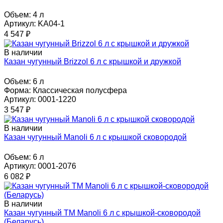
Объем:
4 л
Артикул: KА04-1
4 547
₽
В наличии
Казан чугунный Brizzol 6 л с крышкой и дружкой
Объем:
6 л
Форма:
Классическая полусфера
Артикул: 0001-1220
3 547
₽
В наличии
Казан чугунный Manoli 6 л с крышкой сковородой
Объем:
6 л
Артикул: 0001-2076
6 082
₽
В наличии
Казан чугунный TM Manoli 6 л с крышкой-сковородой
(Беларусь)