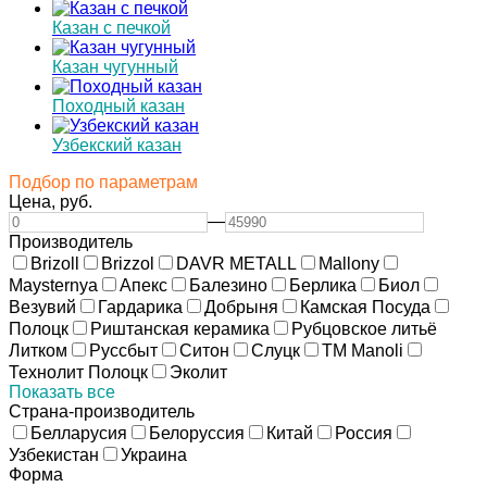
Казан с печкой
Казан чугунный
Походный казан
Узбекский казан
Подбор по параметрам
Цена,
руб.
—
Производитель
Brizoll
Brizzol
DAVR METALL
Mallony
Maysternya
Апекс
Балезино
Берлика
Биол
Везувий
Гардарика
Добрыня
Камская Посуда
Полоцк
Риштанская керамика
Рубцовское литьё
Литком
Руссбыт
Ситон
Слуцк
ТМ Manoli
Технолит Полоцк
Эколит
Показать все
Страна-производитель
Белларусия
Белоруссия
Китай
Россия
Узбекистан
Украина
Форма