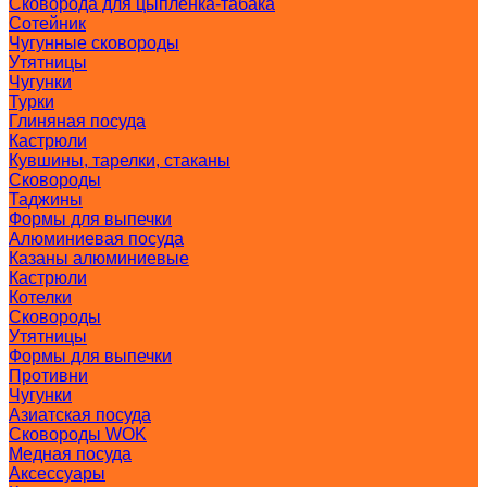
Сковорода для цыпленка-табака
Сотейник
Чугунные сковороды
Утятницы
Чугунки
Турки
Глиняная посуда
Кастрюли
Кувшины, тарелки, стаканы
Сковороды
Таджины
Формы для выпечки
Алюминиевая посуда
Казаны алюминиевые
Кастрюли
Котелки
Сковороды
Утятницы
Формы для выпечки
Противни
Чугунки
Азиатская посуда
Сковороды WOK
Медная посуда
Аксессуары