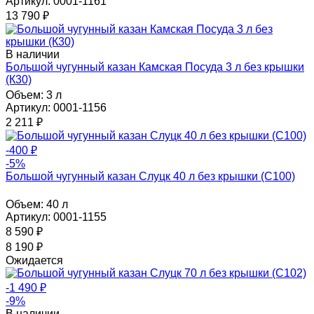
Артикул: 0001-1161
13 790
₽
В наличии
Большой чугунный казан Камская Посуда 3 л без крышки
(К30)
Объем:
3 л
Артикул: 0001-1156
2 211
₽
-400
₽
-5%
Большой чугунный казан Слуцк 40 л без крышки (С100)
Объем:
40 л
Артикул: 0001-1155
8 590
₽
8 190
₽
Ожидается
-1 490
₽
-9%
В наличии