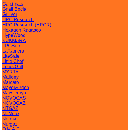
Garcima.s.l.
Gnali Bocia
Grillver
HPC Research
HPC Research (HPCR)
Hexagon Ragasco
HypeWood
KUKMARA
LPGBurn
LaRamera
LiteSafe
Little Chef
Lotus Grill
MYRTA
Mallony
Marcato
Mayer&Boch
Maysternya
NOVOGAS
NOVOGAZ
NTGAZ
NaMilux
Norma
Nurgaz
O.M.A.C