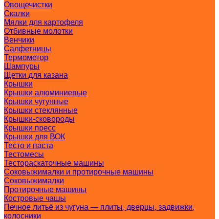
Овощечистки
Скалки
Мялки для картофеля
Отбивные молотки
Венчики
Салфетницы
Термометор
Шампуры
Щетки для казана
Крышки
Крышки алюминиевые
Крышки чугунные
Крышки стеклянные
Крышки-сковороды
Крышки пресс
Крышки для ВОК
Тесто и паста
Тестомесы
Тестораскаточные машины
Соковыжималки и протирочные машины
Соковыжималки
Протирочные машины
Костровые чашы
Печное литьё из чугуна — плиты, дверцы, задвижки,
колосники