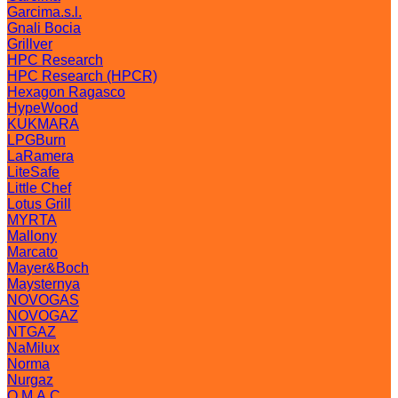
Garcima.s.l.
Gnali Bocia
Grillver
HPC Research
HPC Research (HPCR)
Hexagon Ragasco
HypeWood
KUKMARA
LPGBurn
LaRamera
LiteSafe
Little Chef
Lotus Grill
MYRTA
Mallony
Marcato
Mayer&Boch
Maysternya
NOVOGAS
NOVOGAZ
NTGAZ
NaMilux
Norma
Nurgaz
O.M.A.C