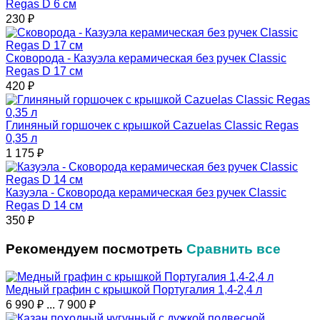
Regas D 6 см
230
₽
Сковорода - Казуэла керамическая без ручек Classic
Regas D 17 см
420
₽
Глиняный горшочек с крышкой Cazuelas Classic Regas
0,35 л
1 175
₽
Казуэла - Сковорода керамическая без ручек Classic
Regas D 14 см
350
₽
Рекомендуем посмотреть
Сравнить все
Медный графин с крышкой Португалия 1,4-2,4 л
6 990
₽
...
7 900
₽