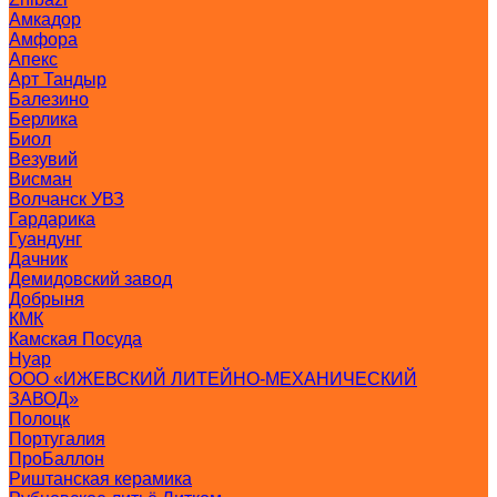
Амкадор
Амфора
Апекс
Арт Тандыр
Балезино
Берлика
Биол
Везувий
Висман
Волчанск УВЗ
Гардарика
Гуандунг
Дачник
Демидовский завод
Добрыня
КМК
Камская Посуда
Нуар
ООО «ИЖЕВСКИЙ ЛИТЕЙНО-МЕХАНИЧЕСКИЙ
ЗАВОД»
Полоцк
Португалия
ПроБаллон
Риштанская керамика