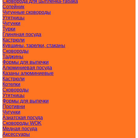
Сковорода для цыпленка-табака
Сотейник
Чугунные сковороды
Утятницы
Чугунки
Турки
Глиняная посуда
Кастрюли
Кувшины, тарелки, стаканы
Сковороды
Таджины
Формы для выпечки
Алюминиевая посуда
Казаны алюминиевые
Кастрюли
Котелки
Сковороды
Утятницы
Формы для выпечки
Противни
Чугунки
Азиатская посуда
Сковороды WOK
Медная посуда
Аксессуары