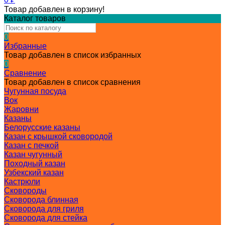
Товар добавлен в корзину!
Каталог товаров
0
Избранные
Товар добавлен в список избранных
0
Сравнение
Товар добавлен в список сравнения
Чугунная посуда
Вок
Жаровни
Казаны
Белорусские казаны
Казан с крышкой сковородой
Казан с печкой
Казан чугунный
Походный казан
Узбекский казан
Кастрюли
Сковороды
Сковорода блинная
Сковорода для гриля
Сковорода для стейка