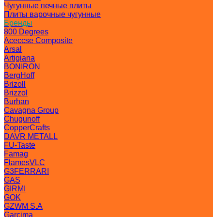
Чугунные печные плиты
Плиты варочные чугунные
Бренды
800 Degrees
Aceccse Composite
Arsal
Artigiana
BONIRON
BergHoff
Brizoll
Brizzol
Burhan
Cavagna Group
Chugunoff
CopperCrafts
DAVR METALL
FU-Taste
Famag
FlamesVLC
G3FERRARI
GAS
GIRMI
GOK
GZWM S.A
Garcima