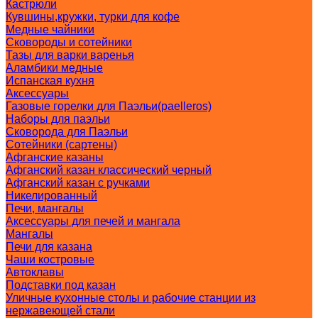
Кастрюли
Кувшины,кружки, турки для кофе
Медные чайники
Сковороды и сотейники
Тазы для варки варенья
Аламбики медные
Испанская кухня
Аксессуары
Газовые горелки для Паэльи(paelleros)
Наборы для паэльи
Сковорода для Паэльи
Сотейники (сартены)
Афганские казаны
Афганский казан классический черный
Афганский казан с ручками
Никелированный
Печи, мангалы
Аксессуары для печей и мангала
Мангалы
Печи для казана
Чаши костровые
Автоклавы
Подставки под казан
Уличные кухонные столы и рабочие станции из
нержавеющей стали