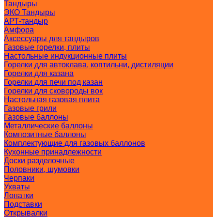
Тандыры
ЭКО Тандыры
АРТ-тандыр
Амфора
Аксессуары для тандыров
Газовые горелки, плиты
Настольные индукционные плиты
Горелки для автоклава, коптильни, дистиляции
Горелки для казана
Горелки для печи под казан
Горелки для сковороды вок
Настольная газовая плита
Газовые грили
Газовые баллоны
Металлические баллоны
Композитные баллоны
Комплектующие для газовых баллонов
Кухонные принадлежности
Доски разделочные
Половники, шумовки
Черпаки
Ухваты
Лопатки
Подставки
Открывалки