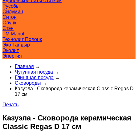
Рубцовское литьё Литком
Руссбыт
Силумин
Ситон
Слуцк
Стэн
ТМ Manoli
Технолит Полоцк
Эко Тандыр
Эколит
Энергия
Главная
→
Чугунная посуда
→
Глиняная посуда
→
Сковороды
→
Казуэла - Сковорода керамическая Classic Regas D
17 см
Печать
Казуэла - Сковорода керамическая
Classic Regas D 17 см