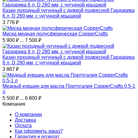
Казан походный чугунный с дужкой подвесной Гардарика
6 л, D 260 мм, с чугунной крышкой
3 776
₽
Миска медная полусферическая CopperCrafts
5 900
₽
...
7 500
₽
Казан походный чугунный с дужкой подвесной Гардарика
8 л, D 280 мм, с чугунной крышкой
3 867
₽
Медный кувшин для масла Португалия CopperCrafts 0,5-1
л
5 500
₽
...
6 800
₽
Компания
О компании
Доставка
Оплата
Как оформить заказ?
Гарантия и возврат