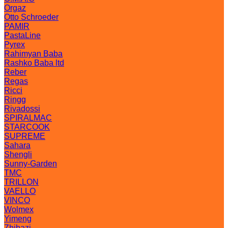
Orgaz
Otto Schroeder
PAMIR
PastaLine
Pyrex
Rahimyan Baba
Rashko Baba ltd
Reber
Regas
Ricci
Ringg
Rivadossi
SPIRALMAC
STARCOOK
SUPREME
Sahara
Shengli
Sunny-Garden
TMC
TRILLON
VAELLO
VINCO
Wolmex
Yimeng
Zhibazi