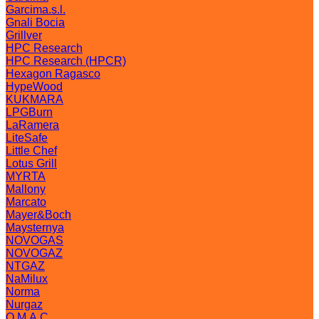
Garcima.s.l.
Gnali Bocia
Grillver
HPC Research
HPC Research (HPCR)
Hexagon Ragasco
HypeWood
KUKMARA
LPGBurn
LaRamera
LiteSafe
Little Chef
Lotus Grill
MYRTA
Mallony
Marcato
Mayer&Boch
Maysternya
NOVOGAS
NOVOGAZ
NTGAZ
NaMilux
Norma
Nurgaz
O.M.A.C