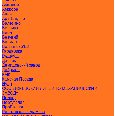
Амкадор
Амфора
Апекс
Арт Тандыр
Балезино
Берлика
Биол
Везувий
Висман
Волчанск УВЗ
Гардарика
Гуандунг
Дачник
Демидовский завод
Добрыня
КМК
Камская Посуда
Нуар
ООО «ИЖЕВСКИЙ ЛИТЕЙНО-МЕХАНИЧЕСКИЙ
ЗАВОД»
Полоцк
Португалия
ПроБаллон
Риштанская керамика