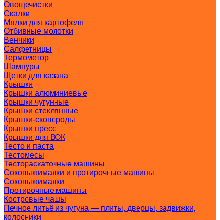
Овощечистки
Скалки
Мялки для картофеля
Отбивные молотки
Венчики
Салфетницы
Термометор
Шампуры
Щетки для казана
Крышки
Крышки алюминиевые
Крышки чугунные
Крышки стеклянные
Крышки-сковороды
Крышки пресс
Крышки для ВОК
Тесто и паста
Тестомесы
Тестораскаточные машины
Соковыжималки и протирочные машины
Соковыжималки
Протирочные машины
Костровые чашы
Печное литьё из чугуна — плиты, дверцы, задвижки,
колосники