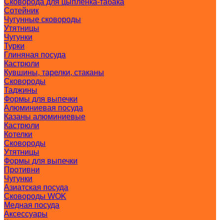
Сковорода для цыпленка-табака
Сотейник
Чугунные сковороды
Утятницы
Чугунки
Турки
Глиняная посуда
Кастрюли
Кувшины, тарелки, стаканы
Сковороды
Таджины
Формы для выпечки
Алюминиевая посуда
Казаны алюминиевые
Кастрюли
Котелки
Сковороды
Утятницы
Формы для выпечки
Противни
Чугунки
Азиатская посуда
Сковороды WOK
Медная посуда
Аксессуары