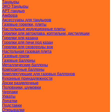
Тандыры
ЭКО Тандыры
АРТ-тандыр
Амфора
Аксессуары для тандыров
Газовые горелки, плиты
Настольные индукционные плиты
Горелки для автоклава, коптильни, дистиляции
Горелки для казана
Горелки для печи под казан
Горелки для сковороды вок
Настольная газовая плита
Газовые грили
Газовые баллоны
Металлические баллоны
Композитные баллоны
Комплектующие для газовых баллонов
Кухонные принадлежности
Доски разделочные
Половники, шумовки
Черпаки
Ухваты
Лопатки
Подставки
Открывалки