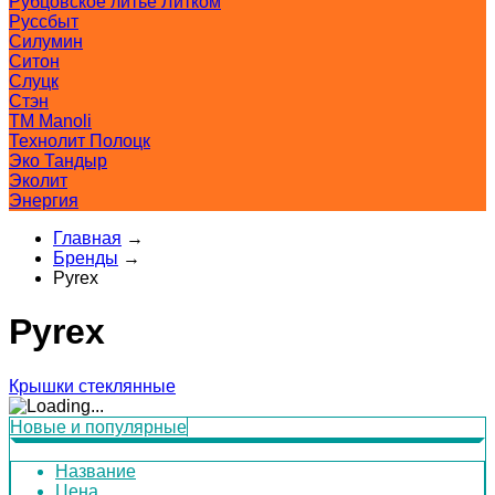
Рубцовское литьё Литком
Руссбыт
Силумин
Ситон
Слуцк
Стэн
ТМ Manoli
Технолит Полоцк
Эко Тандыр
Эколит
Энергия
Главная
→
Бренды
→
Pyrex
Pyrex
Крышки стеклянные
Новые и популярные
Название
Цена