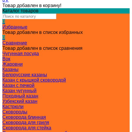
Товар добавлен в корзину!
Каталог товаров
0
Избранные
Товар добавлен в список избранных
0
Сравнение
Товар добавлен в список сравнения
Чугунная посуда
Вок
Жаровни
Казаны
Белорусские казаны
Казан с крышкой сковородой
Казан с печкой
Казан чугунный
Походный казан
Узбекский казан
Кастрюли
Сковороды
Сковорода блинная
Сковорода для гриля
Сковорода для стейка