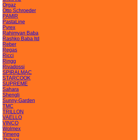
Orgaz
Otto Schroeder
PAMIR
PastaLine
Pyrex
Rahimyan Baba
Rashko Baba ltd
Reber
Regas
Ricci
Ringg
Rivadossi
SPIRALMAC
STARCOOK
SUPREME
Sahara
Shengli
Sunny-Garden
TMC
TRILLON
VAELLO
VINCO
Wolmex
Yimeng
Zhibazi