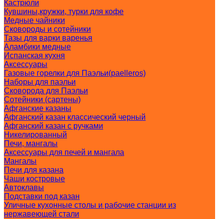
Кастрюли
Кувшины,кружки, турки для кофе
Медные чайники
Сковороды и сотейники
Тазы для варки варенья
Аламбики медные
Испанская кухня
Аксессуары
Газовые горелки для Паэльи(paelleros)
Наборы для паэльи
Сковорода для Паэльи
Сотейники (сартены)
Афганские казаны
Афганский казан классический черный
Афганский казан с ручками
Никелированный
Печи, мангалы
Аксессуары для печей и мангала
Мангалы
Печи для казана
Чаши костровые
Автоклавы
Подставки под казан
Уличные кухонные столы и рабочие станции из
нержавеющей стали