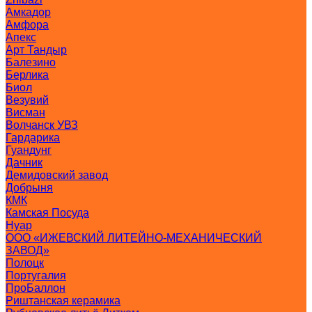
Амкадор
Амфора
Апекс
Арт Тандыр
Балезино
Берлика
Биол
Везувий
Висман
Волчанск УВЗ
Гардарика
Гуандунг
Дачник
Демидовский завод
Добрыня
КМК
Камская Посуда
Нуар
ООО «ИЖЕВСКИЙ ЛИТЕЙНО-МЕХАНИЧЕСКИЙ
ЗАВОД»
Полоцк
Португалия
ПроБаллон
Риштанская керамика