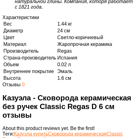
натуральной глины. Компания, которя работает
с 1821 года.
Характеристики
Вес
1.44 кг
Диаметр
24 см
Цвет
Светло-коричневый
Материал
Жаропрочная керамика
Производитель
Regas
Страна-производитель
Испания
Объем
0.02 л
Внутреннее покрытие
Эмаль
Высота
1.6 см
Отзывы
0
Казуэла - Сковорода керамическая
без ручек Classic Regas D 6 см
отзывы
About this product reviews yet. Be the first!
Теги:
Казуэла купить
Сковорода керамическая
Classic