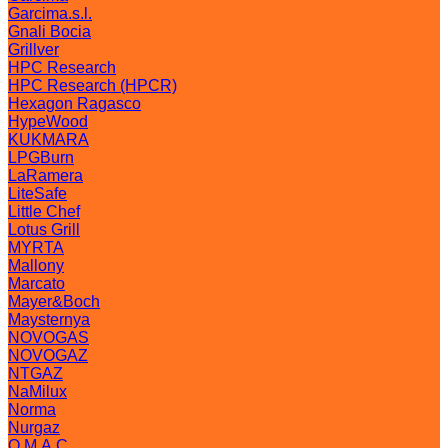
Garcima.s.l.
Gnali Bocia
Grillver
HPC Research
HPC Research (HPCR)
Hexagon Ragasco
HypeWood
KUKMARA
LPGBurn
LaRamera
LiteSafe
Little Chef
Lotus Grill
MYRTA
Mallony
Marcato
Mayer&Boch
Maysternya
NOVOGAS
NOVOGAZ
NTGAZ
NaMilux
Norma
Nurgaz
O.M.A.C