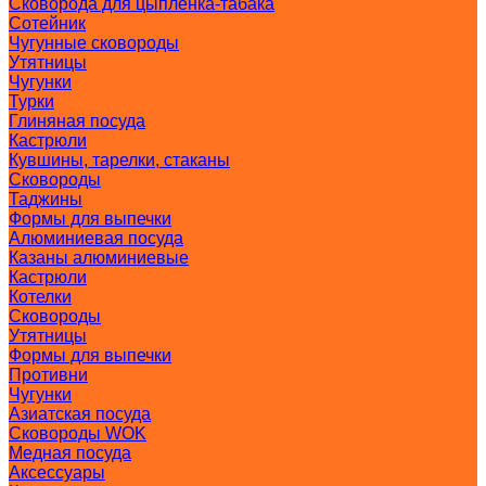
Сковорода для цыпленка-табака
Сотейник
Чугунные сковороды
Утятницы
Чугунки
Турки
Глиняная посуда
Кастрюли
Кувшины, тарелки, стаканы
Сковороды
Таджины
Формы для выпечки
Алюминиевая посуда
Казаны алюминиевые
Кастрюли
Котелки
Сковороды
Утятницы
Формы для выпечки
Противни
Чугунки
Азиатская посуда
Сковороды WOK
Медная посуда
Аксессуары