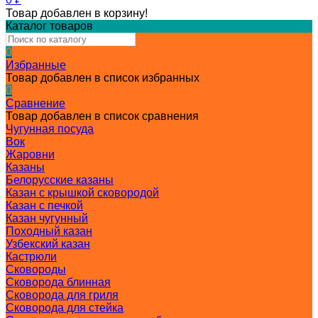
Товар добавлен в корзину!
Каталог товаров
0
Избранные
Товар добавлен в список избранных
0
Сравнение
Товар добавлен в список сравнения
Чугунная посуда
Вок
Жаровни
Казаны
Белорусские казаны
Казан с крышкой сковородой
Казан с печкой
Казан чугунный
Походный казан
Узбекский казан
Кастрюли
Сковороды
Сковорода блинная
Сковорода для гриля
Сковорода для стейка