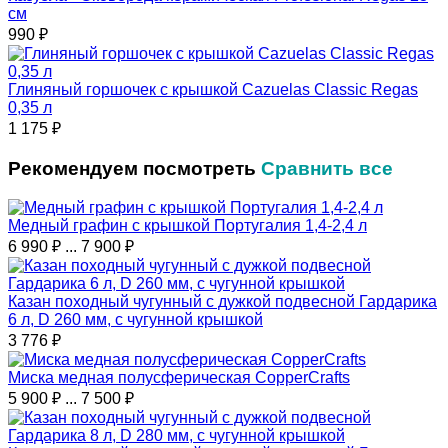
см
990
₽
Глиняный горшочек с крышкой Cazuelas Classic Regas
0,35 л
1 175
₽
Рекомендуем посмотреть
Сравнить все
Медный графин с крышкой Португалия 1,4-2,4 л
6 990
₽
...
7 900
₽
Казан походный чугунный с дужкой подвесной Гардарика
6 л, D 260 мм, с чугунной крышкой
3 776
₽
Миска медная полусферическая CopperCrafts
5 900
₽
...
7 500
₽