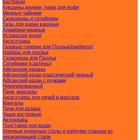
Кастрюли
Кувшины,кружки, турки для кофе
Медные чайники
Сковороды и сотейники
Тазы для варки варенья
Аламбики медные
Испанская кухня
Аксессуары
Газовые горелки для Паэльи(paelleros)
Наборы для паэльи
Сковорода для Паэльи
Сотейники (сартены)
Афганские казаны
Афганский казан классический черный
Афганский казан с ручками
Никелированный
Печи, мангалы
Аксессуары для печей и мангала
Мангалы
Печи для казана
Чаши костровые
Автоклавы
Подставки под казан
Уличные кухонные столы и рабочие станции из
нержавеющей стали