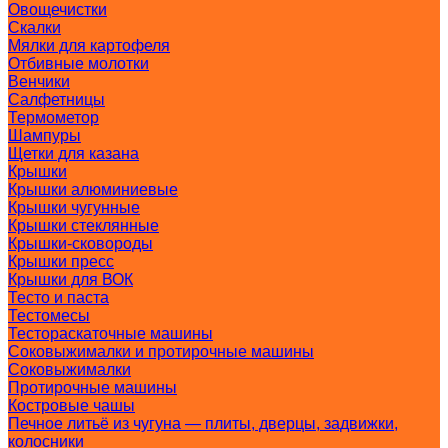
Овощечистки
Скалки
Мялки для картофеля
Отбивные молотки
Венчики
Салфетницы
Термометор
Шампуры
Щетки для казана
Крышки
Крышки алюминиевые
Крышки чугунные
Крышки стеклянные
Крышки-сковороды
Крышки пресс
Крышки для ВОК
Тесто и паста
Тестомесы
Тестораскаточные машины
Соковыжималки и протирочные машины
Соковыжималки
Протирочные машины
Костровые чашы
Печное литьё из чугуна — плиты, дверцы, задвижки,
колосники