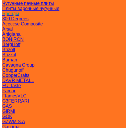
Чугунные печные плиты
Плиты варочные чугунные
Бренды
800 Degrees
Aceccse Composite
Arsal
Artigiana
BONIRON
BergHoff
Brizoll
Brizzol
Burhan
Cavagna Group
Chugunoff
CopperCrafts
DAVR METALL
FU-Taste
Famag
FlamesVLC
G3FERRARI
GAS
GIRMI
GOK
GZWM S.A
Garcima