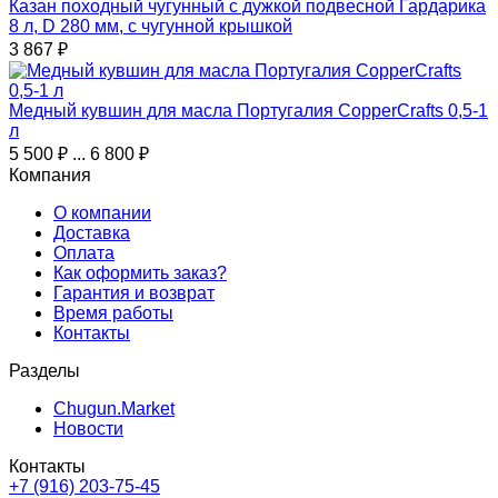
Казан походный чугунный с дужкой подвесной Гардарика
8 л, D 280 мм, с чугунной крышкой
3 867
₽
Медный кувшин для масла Португалия CopperCrafts 0,5-1
л
5 500
₽
...
6 800
₽
Компания
О компании
Доставка
Оплата
Как оформить заказ?
Гарантия и возврат
Время работы
Контакты
Разделы
Chugun.Market
Новости
Контакты
+7 (916) 203-75-45