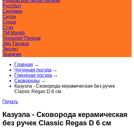
Рубцовское литьё Литком
Руссбыт
Силумин
Ситон
Слуцк
Стэн
ТМ Manoli
Технолит Полоцк
Эко Тандыр
Эколит
Энергия
Главная
→
Чугунная посуда
→
Глиняная посуда
→
Сковороды
→
Казуэла - Сковорода керамическая без ручек
Classic Regas D 6 см
Печать
Казуэла - Сковорода керамическая
без ручек Classic Regas D 6 см