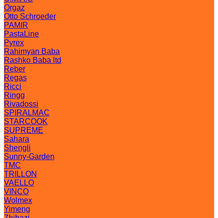
Orgaz
Otto Schroeder
PAMIR
PastaLine
Pyrex
Rahimyan Baba
Rashko Baba ltd
Reber
Regas
Ricci
Ringg
Rivadossi
SPIRALMAC
STARCOOK
SUPREME
Sahara
Shengli
Sunny-Garden
TMC
TRILLON
VAELLO
VINCO
Wolmex
Yimeng
Zhibazi