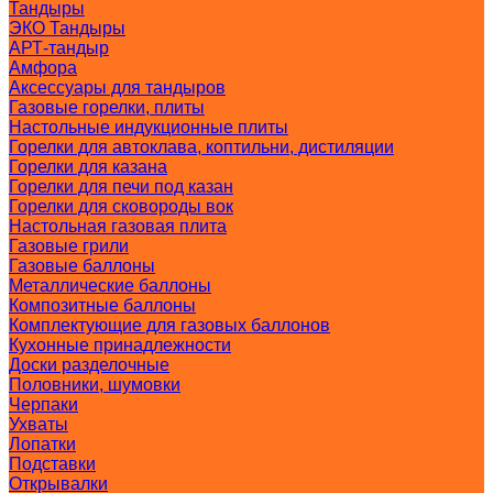
Тандыры
ЭКО Тандыры
АРТ-тандыр
Амфора
Аксессуары для тандыров
Газовые горелки, плиты
Настольные индукционные плиты
Горелки для автоклава, коптильни, дистиляции
Горелки для казана
Горелки для печи под казан
Горелки для сковороды вок
Настольная газовая плита
Газовые грили
Газовые баллоны
Металлические баллоны
Композитные баллоны
Комплектующие для газовых баллонов
Кухонные принадлежности
Доски разделочные
Половники, шумовки
Черпаки
Ухваты
Лопатки
Подставки
Открывалки