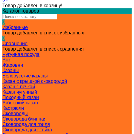
Товар добавлен в корзину!
Каталог товаров
0
Избранные
Товар добавлен в список избранных
0
Сравнение
Товар добавлен в список сравнения
Чугунная посуда
Вок
Жаровни
Казаны
Белорусские казаны
Казан с крышкой сковородой
Казан с печкой
Казан чугунный
Походный казан
Узбекский казан
Кастрюли
Сковороды
Сковорода блинная
Сковорода для гриля
Сковорода для стейка