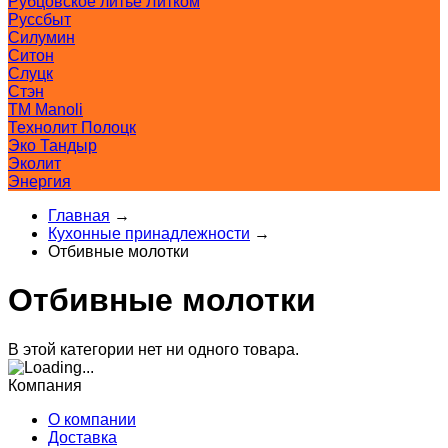
Рубцовское литьё Литком
Руссбыт
Силумин
Ситон
Слуцк
Стэн
ТМ Manoli
Технолит Полоцк
Эко Тандыр
Эколит
Энергия
Главная
→
Кухонные принадлежности
→
Отбивные молотки
Отбивные молотки
В этой категории нет ни одного товара.
Компания
О компании
Доставка