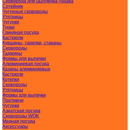
Сковорода для цыпленка-табака
Сотейник
Чугунные сковороды
Утятницы
Чугунки
Турки
Глиняная посуда
Кастрюли
Кувшины, тарелки, стаканы
Сковороды
Таджины
Формы для выпечки
Алюминиевая посуда
Казаны алюминиевые
Кастрюли
Котелки
Сковороды
Утятницы
Формы для выпечки
Противни
Чугунки
Азиатская посуда
Сковороды WOK
Медная посуда
Аксессуары