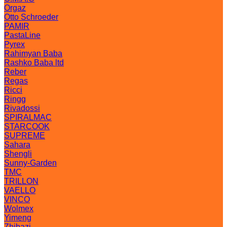
Orgaz
Otto Schroeder
PAMIR
PastaLine
Pyrex
Rahimyan Baba
Rashko Baba ltd
Reber
Regas
Ricci
Ringg
Rivadossi
SPIRALMAC
STARCOOK
SUPREME
Sahara
Shengli
Sunny-Garden
TMC
TRILLON
VAELLO
VINCO
Wolmex
Yimeng
Zhibazi