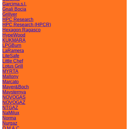
Garcima.s.l.
Gnali Bocia
Grillver
HPC Research
HPC Research (HPCR)
Hexagon Ragasco
HypeWood
KUKMARA
LPGBurn
LaRamera
LiteSafe
Little Chef
Lotus Grill
MYRTA
Mallony
Marcato
Mayer&Boch
Maysternya
NOVOGAS
NOVOGAZ
NTGAZ
NaMilux
Norma
Nurgaz
O.M.A.C