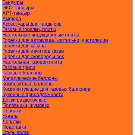
Тандыры
ЭКО Тандыры
АРТ-тандыр
Амфора
Аксессуары для тандыров
Газовые горелки, плиты
Настольные индукционные плиты
Горелки для автоклава, коптильни, дистиляции
Горелки для казана
Горелки для печи под казан
Горелки для сковороды вок
Настольная газовая плита
Газовые грили
Газовые баллоны
Металлические баллоны
Композитные баллоны
Комплектующие для газовых баллонов
Кухонные принадлежности
Доски разделочные
Половники, шумовки
Черпаки
Ухваты
Лопатки
Подставки
Открывалки