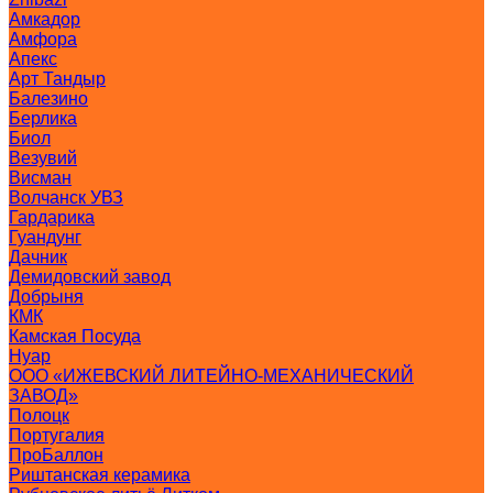
Амкадор
Амфора
Апекс
Арт Тандыр
Балезино
Берлика
Биол
Везувий
Висман
Волчанск УВЗ
Гардарика
Гуандунг
Дачник
Демидовский завод
Добрыня
КМК
Камская Посуда
Нуар
ООО «ИЖЕВСКИЙ ЛИТЕЙНО-МЕХАНИЧЕСКИЙ
ЗАВОД»
Полоцк
Португалия
ПроБаллон
Риштанская керамика