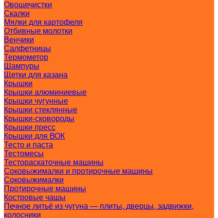
Овощечистки
Скалки
Мялки для картофеля
Отбивные молотки
Венчики
Салфетницы
Термометор
Шампуры
Щетки для казана
Крышки
Крышки алюминиевые
Крышки чугунные
Крышки стеклянные
Крышки-сковороды
Крышки пресс
Крышки для ВОК
Тесто и паста
Тестомесы
Тестораскаточные машины
Соковыжималки и протирочные машины
Соковыжималки
Протирочные машины
Костровые чашы
Печное литьё из чугуна — плиты, дверцы, задвижки,
колосники