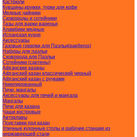
Кастрюли
Кувшины,кружки, турки для кофе
Медные чайники
Сковороды и сотейники
Тазы для варки варенья
Аламбики медные
Испанская кухня
Аксессуары
Газовые горелки для Паэльи(paelleros)
Наборы для паэльи
Сковорода для Паэльи
Сотейники (сартены)
Афганские казаны
Афганский казан классический черный
Афганский казан с ручками
Никелированный
Печи, мангалы
Аксессуары для печей и мангала
Мангалы
Печи для казана
Чаши костровые
Автоклавы
Подставки под казан
Уличные кухонные столы и рабочие станции из
нержавеющей стали