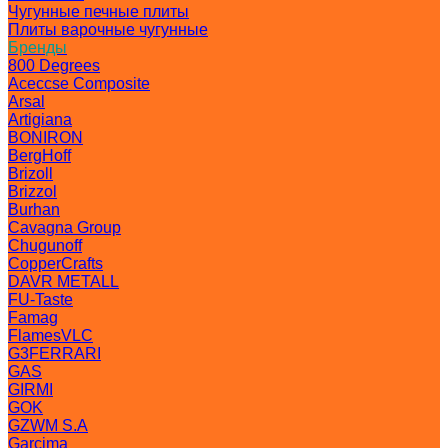
Чугунные печные плиты
Плиты варочные чугунные
Бренды
800 Degrees
Aceccse Composite
Arsal
Artigiana
BONIRON
BergHoff
Brizoll
Brizzol
Burhan
Cavagna Group
Chugunoff
CopperCrafts
DAVR METALL
FU-Taste
Famag
FlamesVLC
G3FERRARI
GAS
GIRMI
GOK
GZWM S.A
Garcima