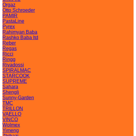
Orgaz
Otto Schroeder
PAMIR
PastaLine
Pyrex
Rahimyan Baba
Rashko Baba ltd
Reber
Regas
Ricci
Ringg
Rivadossi
SPIRALMAC
STARCOOK
SUPREME
Sahara
Shengli
Sunny-Garden
TMC
TRILLON
VAELLO
VINCO
Wolmex
Yimeng
Zhibazi