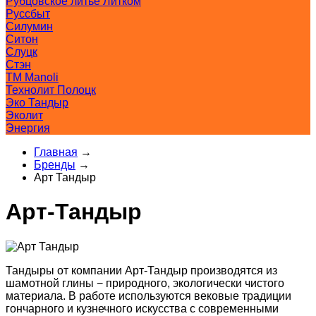
Рубцовское литьё Литком
Руссбыт
Силумин
Ситон
Слуцк
Стэн
ТМ Manoli
Технолит Полоцк
Эко Тандыр
Эколит
Энергия
Главная
→
Бренды
→
Арт Тандыр
Арт-Тандыр
Тандыры от компании Арт-Тандыр производятся из
шамотной глины − природного, экологически чистого
материала. В работе используются вековые традиции
гончарного и кузнечного искусства с современными