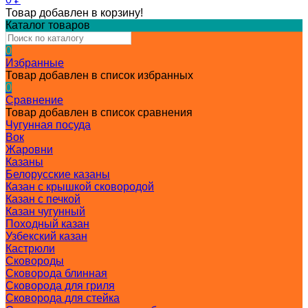
Товар добавлен в корзину!
Каталог товаров
0
Избранные
Товар добавлен в список избранных
0
Сравнение
Товар добавлен в список сравнения
Чугунная посуда
Вок
Жаровни
Казаны
Белорусские казаны
Казан с крышкой сковородой
Казан с печкой
Казан чугунный
Походный казан
Узбекский казан
Кастрюли
Сковороды
Сковорода блинная
Сковорода для гриля
Сковорода для стейка