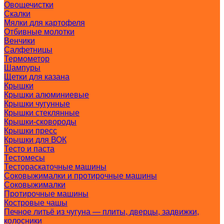
Овощечистки
Скалки
Мялки для картофеля
Отбивные молотки
Венчики
Салфетницы
Термометор
Шампуры
Щетки для казана
Крышки
Крышки алюминиевые
Крышки чугунные
Крышки стеклянные
Крышки-сковороды
Крышки пресс
Крышки для ВОК
Тесто и паста
Тестомесы
Тестораскаточные машины
Соковыжималки и протирочные машины
Соковыжималки
Протирочные машины
Костровые чашы
Печное литьё из чугуна — плиты, дверцы, задвижки,
колосники