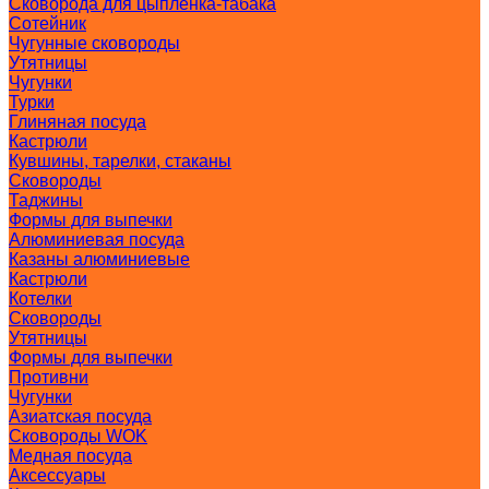
Сковорода для цыпленка-табака
Сотейник
Чугунные сковороды
Утятницы
Чугунки
Турки
Глиняная посуда
Кастрюли
Кувшины, тарелки, стаканы
Сковороды
Таджины
Формы для выпечки
Алюминиевая посуда
Казаны алюминиевые
Кастрюли
Котелки
Сковороды
Утятницы
Формы для выпечки
Противни
Чугунки
Азиатская посуда
Сковороды WOK
Медная посуда
Аксессуары