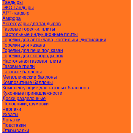
Тандыры
ЭКО Тандыры
АРТ-тандыр
Амфора
Аксессуары для тандыров
Газовые горелки, плиты
Настольные индукционные плиты
Горелки для автоклава, коптильни, дистиляции
Горелки для казана
Горелки для печи под казан
Горелки для сковороды вок
Настольная газовая плита
Газовые грили
Газовые баллоны
Металлические баллоны
Композитные баллоны
Комплектующие для газовых баллонов
Кухонные принадлежности
Доски разделочные
Половники, шумовки
Черпаки
Ухваты
Лопатки
Подставки
Открывалки