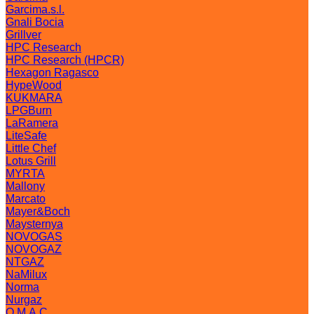
Garcima.s.l.
Gnali Bocia
Grillver
HPC Research
HPC Research (HPCR)
Hexagon Ragasco
HypeWood
KUKMARA
LPGBurn
LaRamera
LiteSafe
Little Chef
Lotus Grill
MYRTA
Mallony
Marcato
Mayer&Boch
Maysternya
NOVOGAS
NOVOGAZ
NTGAZ
NaMilux
Norma
Nurgaz
O.M.A.C