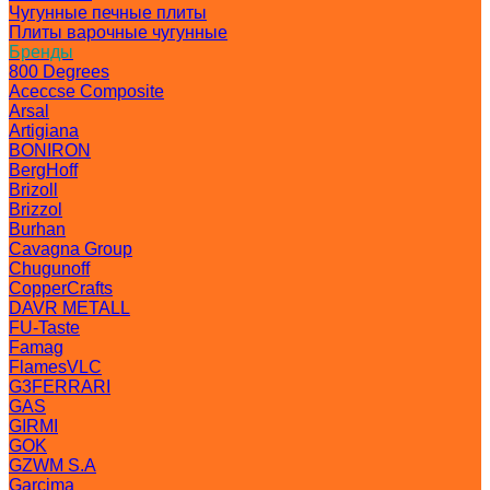
Чугунные печные плиты
Плиты варочные чугунные
Бренды
800 Degrees
Aceccse Composite
Arsal
Artigiana
BONIRON
BergHoff
Brizoll
Brizzol
Burhan
Cavagna Group
Chugunoff
CopperCrafts
DAVR METALL
FU-Taste
Famag
FlamesVLC
G3FERRARI
GAS
GIRMI
GOK
GZWM S.A
Garcima