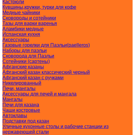
Кастрюли
Кувшины,кружки, турки для кофе
Медные чайники
Сковороды и сотейники
Тазы для варки варенья
Аламбики медные
Испанская кухня
Аксессуары
Газовые горелки для Паэльи(paelleros)
Наборы для паэльи
Сковорода для Паэльи
Сотейники (сартены)
Афганские казаны
Афганский казан классический черный
Афганский казан с ручками
Никелированный
Печи, мангалы
Аксессуары для печей и мангала
Мангалы
Печи для казана
Чаши костровые
Автоклавы
Подставки под казан
Уличные кухонные столы и рабочие станции из
нержавеющей стали