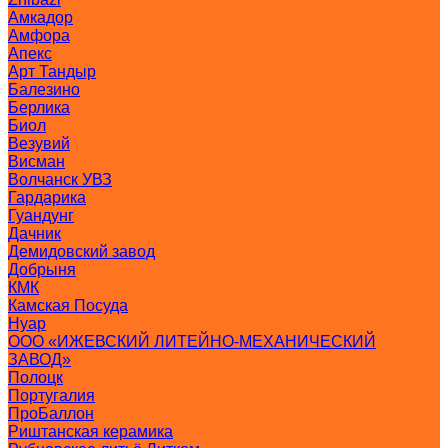
Амкадор
Амфора
Апекс
Арт Тандыр
Балезино
Берлика
Биол
Везувий
Висман
Волчанск УВЗ
Гардарика
Гуандунг
Дачник
Демидовский завод
Добрыня
КМК
Камская Посуда
Нуар
ООО «ИЖЕВСКИЙ ЛИТЕЙНО-МЕХАНИЧЕСКИЙ
ЗАВОД»
Полоцк
Португалия
ПроБаллон
Риштанская керамика