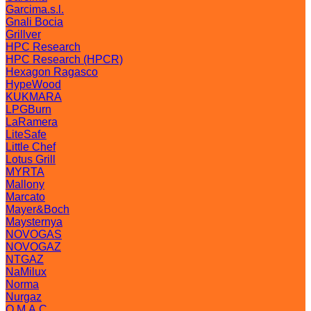
Garcima.s.l.
Gnali Bocia
Grillver
HPC Research
HPC Research (HPCR)
Hexagon Ragasco
HypeWood
KUKMARA
LPGBurn
LaRamera
LiteSafe
Little Chef
Lotus Grill
MYRTA
Mallony
Marcato
Mayer&Boch
Maysternya
NOVOGAS
NOVOGAZ
NTGAZ
NaMilux
Norma
Nurgaz
O.M.A.C