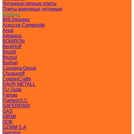
Чугунные печные плиты
Плиты варочные чугунные
Бренды
800 Degrees
Aceccse Composite
Arsal
Artigiana
BONIRON
BergHoff
Brizoll
Brizzol
Burhan
Cavagna Group
Chugunoff
CopperCrafts
DAVR METALL
FU-Taste
Famag
FlamesVLC
G3FERRARI
GAS
GIRMI
GOK
GZWM S.A
Garcima