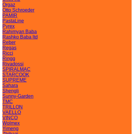
Orgaz
Otto Schroeder
PAMIR
PastaLine
Pyrex
Rahimyan Baba
Rashko Baba ltd
Reber
Regas
Ricci
Ringg
Rivadossi
SPIRALMAC
STARCOOK
SUPREME
Sahara
Shengli
Sunny-Garden
TMC
TRILLON
VAELLO
VINCO
Wolmex
Yimeng
Zhibazi