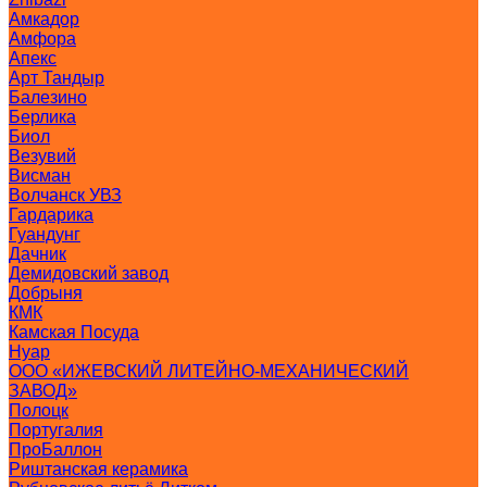
Амкадор
Амфора
Апекс
Арт Тандыр
Балезино
Берлика
Биол
Везувий
Висман
Волчанск УВЗ
Гардарика
Гуандунг
Дачник
Демидовский завод
Добрыня
КМК
Камская Посуда
Нуар
ООО «ИЖЕВСКИЙ ЛИТЕЙНО-МЕХАНИЧЕСКИЙ
ЗАВОД»
Полоцк
Португалия
ПроБаллон
Риштанская керамика