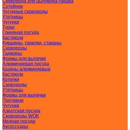
Сковорода для цыпленка-табака
Сотейник
Чугунные сковороды
Утятницы
Чугунки
Турки
Глиняная посуда
Кастрюли
Кувшины, тарелки, стаканы
Сковороды
Таджины
Формы для выпечки
Алюминиевая посуда
Казаны алюминиевые
Кастрюли
Котелки
Сковороды
Утятницы
Формы для выпечки
Противни
Чугунки
Азиатская посуда
Сковороды WOK
Медная посуда
Аксессуары