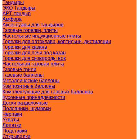
Тандыры
ЭКО Тандыры
АРТ-тандыр
Амфора
Аксессуары для тандыров
Газовые горелки, плиты
Настольные индукционные плиты
Горелки для автоклава, коптильни, дистиляции
Горелки для казана
Горелки для печи под казан
Горелки для сковороды вок
Настольная газовая плита
Газовые грили
Газовые баллоны
Металлические баллоны
Композитные баллоны
Комплектующие для газовых баллонов
Кухонные принадлежности
Доски разделочные
Половники, шумовки
Черпаки
Ухваты
Лопатки
Подставки
Открывалки