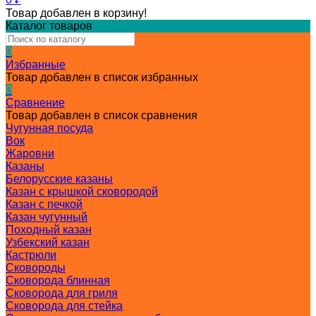
Товар добавлен в корзину!
Каталог товаров
0
Избранные
Товар добавлен в список избранных
0
Сравнение
Товар добавлен в список сравнения
Чугунная посуда
Вок
Жаровни
Казаны
Белорусские казаны
Казан с крышкой сковородой
Казан с печкой
Казан чугунный
Походный казан
Узбекский казан
Кастрюли
Сковороды
Сковорода блинная
Сковорода для гриля
Сковорода для стейка