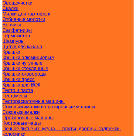
Овощечистки
Скалки
Мялки для картофеля
Отбивные молотки
Венчики
Салфетницы
Термометор
Шампуры
Щетки для казана
Крышки
Крышки алюминиевые
Крышки чугунные
Крышки стеклянные
Крышки-сковороды
Крышки пресс
Крышки для ВОК
Тесто и паста
Тестомесы
Тестораскаточные машины
Соковыжималки и протирочные машины
Соковыжималки
Протирочные машины
Костровые чашы
Печное литьё из чугуна — плиты, дверцы, задвижки,
колосники