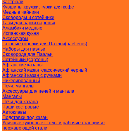
Кастрюли
Кувшины,кружки, турки для кофе
Медные чайники
Сковороды и сотейники
Тазы для варки варенья
Аламбики медные
Испанская кухня
Аксессуары
Газовые горелки для Паэльи(paelleros)
Наборы для паэльи
Сковорода для Паэльи
Сотейники (сартены)
Афганские казаны
Афганский казан классический черный
Афганский казан с ручками
Никелированный
Печи, мангалы
Аксессуары для печей и мангала
Мангалы
Печи для казана
Чаши костровые
Автоклавы
Подставки под казан
Уличные кухонные столы и рабочие станции из
нержавеющей стали