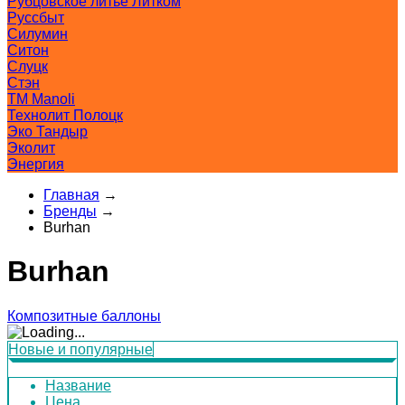
Рубцовское литьё Литком
Руссбыт
Силумин
Ситон
Слуцк
Стэн
ТМ Manoli
Технолит Полоцк
Эко Тандыр
Эколит
Энергия
Главная
→
Бренды
→
Burhan
Burhan
Композитные баллоны
Новые и популярные
Название
Цена