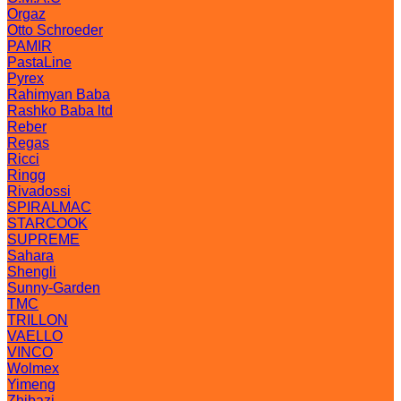
Orgaz
Otto Schroeder
PAMIR
PastaLine
Pyrex
Rahimyan Baba
Rashko Baba ltd
Reber
Regas
Ricci
Ringg
Rivadossi
SPIRALMAC
STARCOOK
SUPREME
Sahara
Shengli
Sunny-Garden
TMC
TRILLON
VAELLO
VINCO
Wolmex
Yimeng
Zhibazi