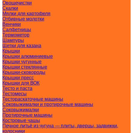
Овощечистки
Скалки
Мялки для картофеля
Отбивные молотки
Венчики
Салфетницы
Термометор
Шампуры
Щетки для казана
Крышки
Крышки алюминиевые
Крышки чугунные
Крышки стеклянные
Крышки-сковороды
Крышки пресс
Крышки для ВОК
Тесто и паста
Тестомесы
Тестораскаточные машины
Соковыжималки и протирочные машины
Соковыжималки
Протирочные машины
Костровые чашы
Печное литьё из чугуна — плиты, дверцы, задвижки,
колосники