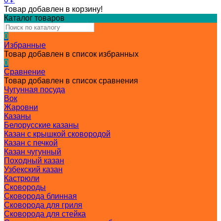
Товар добавлен в корзину!
Каталог товаров
0
Избранные
Товар добавлен в список избранных
0
Сравнение
Товар добавлен в список сравнения
Чугунная посуда
Вок
Жаровни
Казаны
Белорусские казаны
Казан с крышкой сковородой
Казан с печкой
Казан чугунный
Походный казан
Узбекский казан
Кастрюли
Сковороды
Сковорода блинная
Сковорода для гриля
Сковорода для стейка