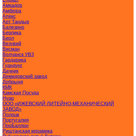
Амкадор
Амфора
Апекс
Арт Тандыр
Балезино
Берлика
Биол
Везувий
Висман
Волчанск УВЗ
Гардарика
Гуандунг
Дачник
Демидовский завод
Добрыня
КМК
Камская Посуда
Нуар
ООО «ИЖЕВСКИЙ ЛИТЕЙНО-МЕХАНИЧЕСКИЙ
ЗАВОД»
Полоцк
Португалия
ПроБаллон
Риштанская керамика