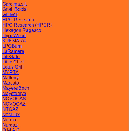
Garcima.s.l.
Gnali Bocia
Grillver
HPC Research
HPC Research (HPCR)
Hexagon Ragasco
HypeWood
KUKMARA
LPGBurn
LaRamera
LiteSafe
Little Chef
Lotus Grill
MYRTA
Mallony
Marcato
Mayer&Boch
Maysternya
NOVOGAS
NOVOGAZ
NTGAZ
NaMilux
Norma
Nurgaz
O.M.A.C