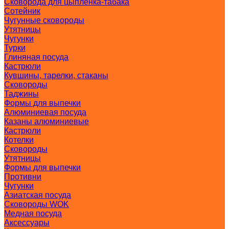
Сковорода для цыпленка-табака
Сотейник
Чугунные сковороды
Утятницы
Чугунки
Турки
Глиняная посуда
Кастрюли
Кувшины, тарелки, стаканы
Сковороды
Таджины
Формы для выпечки
Алюминиевая посуда
Казаны алюминиевые
Кастрюли
Котелки
Сковороды
Утятницы
Формы для выпечки
Противни
Чугунки
Азиатская посуда
Сковороды WOK
Медная посуда
Аксессуары