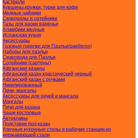
Кастрюли
Кувшины,кружки, турки для кофе
Медные чайники
Сковороды и сотейники
Тазы для варки варенья
Аламбики медные
Испанская кухня
Аксессуары
Газовые горелки для Паэльи(paelleros)
Наборы для паэльи
Сковорода для Паэльи
Сотейники (сартены)
Афганские казаны
Афганский казан классический черный
Афганский казан с ручками
Никелированный
Печи, мангалы
Аксессуары для печей и мангала
Мангалы
Печи для казана
Чаши костровые
Автоклавы
Подставки под казан
Уличные кухонные столы и рабочие станции из
нержавеющей стали