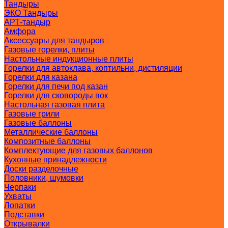
Тандыры
ЭКО Тандыры
АРТ-тандыр
Амфора
Аксессуары для тандыров
Газовые горелки, плиты
Настольные индукционные плиты
Горелки для автоклава, коптильни, дистиляции
Горелки для казана
Горелки для печи под казан
Горелки для сковороды вок
Настольная газовая плита
Газовые грили
Газовые баллоны
Металлические баллоны
Композитные баллоны
Комплектующие для газовых баллонов
Кухонные принадлежности
Доски разделочные
Половники, шумовки
Черпаки
Ухваты
Лопатки
Подставки
Открывалки