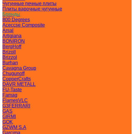
Чугунные печные плиты
Плиты варочные чугунные
Бренды
800 Degrees
Aceccse Composite
Arsal
Artigiana
BONIRON
BergHoff
Brizoll
Brizzol
Burhan
Cavagna Group
Chugunoff
CopperCrafts
DAVR METALL
FU-Taste
Famag
FlamesVLC
G3FERRARI
GAS
GIRMI
GOK
GZWM S.A
Garcima