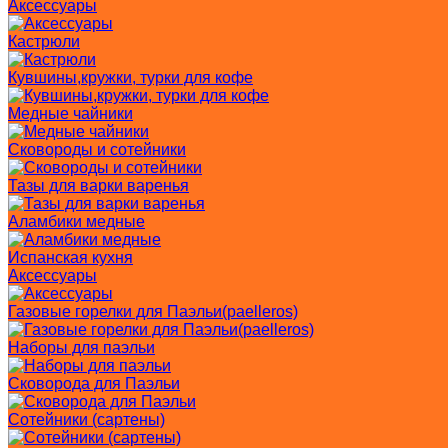
Аксессуары
Кастрюли
Кувшины,кружки, турки для кофе
Медные чайники
Сковороды и сотейники
Тазы для варки варенья
Аламбики медные
Испанская кухня
Аксессуары
Газовые горелки для Паэльи(paelleros)
Наборы для паэльи
Сковорода для Паэльи
Сотейники (сартены)