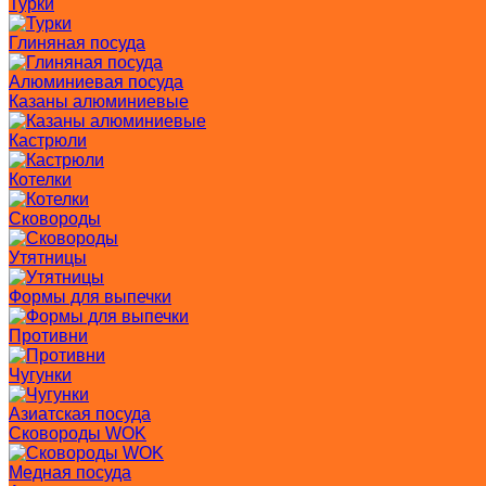
Турки
Глиняная посуда
Алюминиевая посуда
Казаны алюминиевые
Кастрюли
Котелки
Сковороды
Утятницы
Формы для выпечки
Противни
Чугунки
Азиатская посуда
Сковороды WOK
Медная посуда