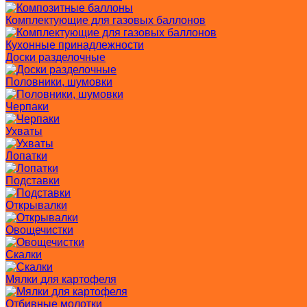
Комплектующие для газовых баллонов
Кухонные принадлежности
Доски разделочные
Половники, шумовки
Черпаки
Ухваты
Лопатки
Подставки
Открывалки
Овощечистки
Скалки
Мялки для картофеля
Отбивные молотки