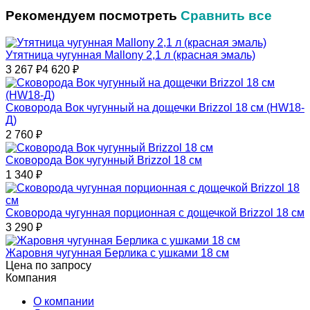
Рекомендуем посмотреть
Сравнить все
Утятница чугунная Mallony 2,1 л (красная эмаль)
3 267
₽
4 620
₽
Сковорода Вок чугунный на дощечки Brizzol 18 см (HW18-
Д)
2 760
₽
Сковорода Вок чугунный Brizzol 18 см
1 340
₽
Сковорода чугунная порционная с дощечкой Brizzol 18 см
3 290
₽
Жаровня чугунная Берлика с ушками 18 см
Цена по запросу
Компания
О компании