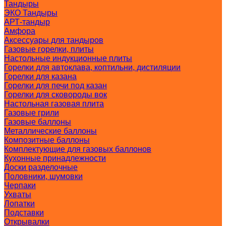
Тандыры
ЭКО Тандыры
АРТ-тандыр
Амфора
Аксессуары для тандыров
Газовые горелки, плиты
Настольные индукционные плиты
Горелки для автоклава, коптильни, дистиляции
Горелки для казана
Горелки для печи под казан
Горелки для сковороды вок
Настольная газовая плита
Газовые грили
Газовые баллоны
Металлические баллоны
Композитные баллоны
Комплектующие для газовых баллонов
Кухонные принадлежности
Доски разделочные
Половники, шумовки
Черпаки
Ухваты
Лопатки
Подставки
Открывалки