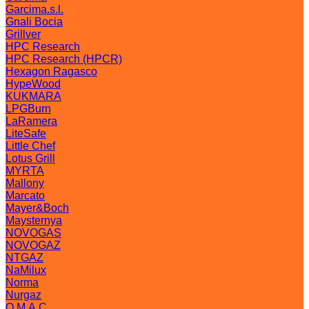
Garcima.s.l.
Gnali Bocia
Grillver
HPC Research
HPC Research (HPCR)
Hexagon Ragasco
HypeWood
KUKMARA
LPGBurn
LaRamera
LiteSafe
Little Chef
Lotus Grill
MYRTA
Mallony
Marcato
Mayer&Boch
Maysternya
NOVOGAS
NOVOGAZ
NTGAZ
NaMilux
Norma
Nurgaz
O.M.A.C