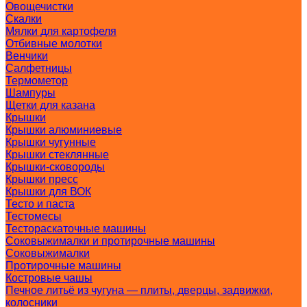
Овощечистки
Скалки
Мялки для картофеля
Отбивные молотки
Венчики
Салфетницы
Термометор
Шампуры
Щетки для казана
Крышки
Крышки алюминиевые
Крышки чугунные
Крышки стеклянные
Крышки-сковороды
Крышки пресс
Крышки для ВОК
Тесто и паста
Тестомесы
Тестораскаточные машины
Соковыжималки и протирочные машины
Соковыжималки
Протирочные машины
Костровые чашы
Печное литьё из чугуна — плиты, дверцы, задвижки,
колосники