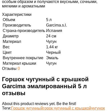
особым образом и получаются вкусными, сочными,
мягкими и ароматными
Характеристики
Объем
5 л
Производитель
Garcima.s.l.
Страна-производитель
Испания
Диаметр
24 см
Материал
Чугун
Вес
1.44 кг
Цвет
Черный
Внутреннее покрытие
Эмаль
Материал крышки
Чугун
Отзывы
0
Горшок чугунный с крышкой
Garcima эмалированный 5 л
отзывы
About this product reviews yet. Be the first!
Теги:
Горшок чугунный
горок чугунный с крышкой
чугунок