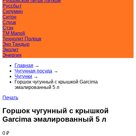
Рубцовское литьё Литком
Руссбыт
Силумин
Ситон
Слуцк
Стэн
ТМ Manoli
Технолит Полоцк
Эко Тандыр
Эколит
Энергия
Главная
→
Чугунная посуда
→
Чугунки
→
Горшок чугунный с крышкой Garcima
эмалированный 5 л
Печать
Горшок чугунный с крышкой
Garcima эмалированный 5 л
0
₽