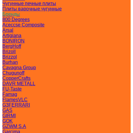
Чугунные печные плиты
Плиты варочные чугунные
Бренды
800 Degrees
Aceccse Composite
Arsal
Artigiana
BONIRON
BergHoff
Brizoll
Brizzol
Burhan
Cavagna Group
Chugunoff
CopperCrafts
DAVR METALL
FU-Taste
Famag
FlamesVLC
G3FERRARI
GAS
GIRMI
GOK
GZWM S.A
Garcima