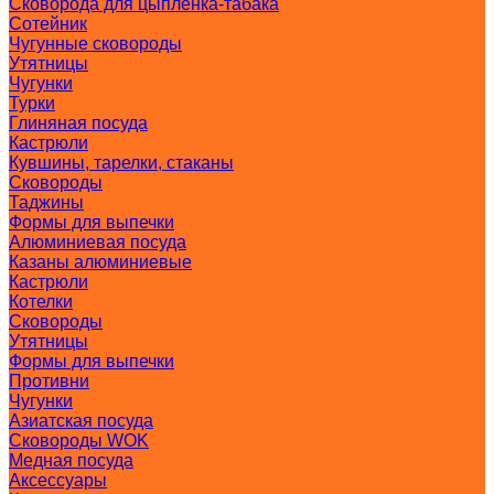
Сковорода для цыпленка-табака
Сотейник
Чугунные сковороды
Утятницы
Чугунки
Турки
Глиняная посуда
Кастрюли
Кувшины, тарелки, стаканы
Сковороды
Таджины
Формы для выпечки
Алюминиевая посуда
Казаны алюминиевые
Кастрюли
Котелки
Сковороды
Утятницы
Формы для выпечки
Противни
Чугунки
Азиатская посуда
Сковороды WOK
Медная посуда
Аксессуары