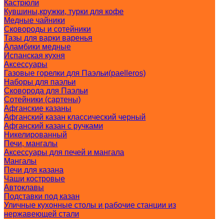
Кастрюли
Кувшины,кружки, турки для кофе
Медные чайники
Сковороды и сотейники
Тазы для варки варенья
Аламбики медные
Испанская кухня
Аксессуары
Газовые горелки для Паэльи(paelleros)
Наборы для паэльи
Сковорода для Паэльи
Сотейники (сартены)
Афганские казаны
Афганский казан классический черный
Афганский казан с ручками
Никелированный
Печи, мангалы
Аксессуары для печей и мангала
Мангалы
Печи для казана
Чаши костровые
Автоклавы
Подставки под казан
Уличные кухонные столы и рабочие станции из
нержавеющей стали