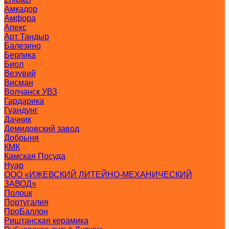
Амкадор
Амфора
Апекс
Арт Тандыр
Балезино
Берлика
Биол
Везувий
Висман
Волчанск УВЗ
Гардарика
Гуандунг
Дачник
Демидовский завод
Добрыня
КМК
Камская Посуда
Нуар
ООО «ИЖЕВСКИЙ ЛИТЕЙНО-МЕХАНИЧЕСКИЙ
ЗАВОД»
Полоцк
Португалия
ПроБаллон
Риштанская керамика