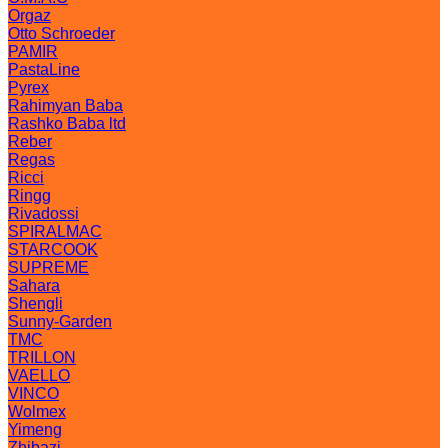
Orgaz
Otto Schroeder
PAMIR
PastaLine
Pyrex
Rahimyan Baba
Rashko Baba ltd
Reber
Regas
Ricci
Ringg
Rivadossi
SPIRALMAC
STARCOOK
SUPREME
Sahara
Shengli
Sunny-Garden
TMC
TRILLON
VAELLO
VINCO
Wolmex
Yimeng
Zhibazi