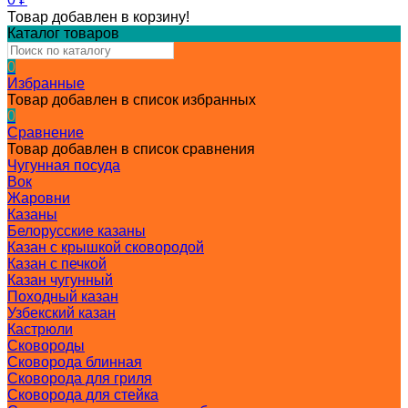
Товар добавлен в корзину!
Каталог товаров
0
Избранные
Товар добавлен в список избранных
0
Сравнение
Товар добавлен в список сравнения
Чугунная посуда
Вок
Жаровни
Казаны
Белорусские казаны
Казан с крышкой сковородой
Казан с печкой
Казан чугунный
Походный казан
Узбекский казан
Кастрюли
Сковороды
Сковорода блинная
Сковорода для гриля
Сковорода для стейка