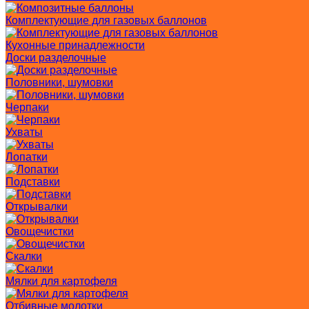
Комплектующие для газовых баллонов
Кухонные принадлежности
Доски разделочные
Половники, шумовки
Черпаки
Ухваты
Лопатки
Подставки
Открывалки
Овощечистки
Скалки
Мялки для картофеля
Отбивные молотки