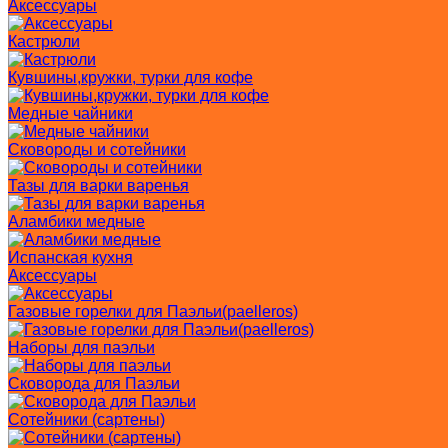
Аксессуары
Кастрюли
Кувшины,кружки, турки для кофе
Медные чайники
Сковороды и сотейники
Тазы для варки варенья
Аламбики медные
Испанская кухня
Аксессуары
Газовые горелки для Паэльи(paelleros)
Наборы для паэльи
Сковорода для Паэльи
Сотейники (сартены)