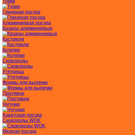
Турки
Глиняная посуда
Алюминиевая посуда
Казаны алюминиевые
Кастрюли
Котелки
Сковороды
Утятницы
Формы для выпечки
Противни
Чугунки
Азиатская посуда
Сковороды WOK
Медная посуда