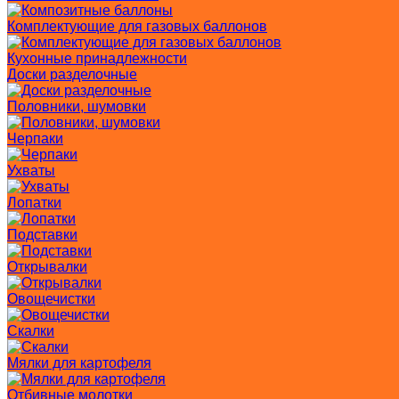
Комплектующие для газовых баллонов
Кухонные принадлежности
Доски разделочные
Половники, шумовки
Черпаки
Ухваты
Лопатки
Подставки
Открывалки
Овощечистки
Скалки
Мялки для картофеля
Отбивные молотки