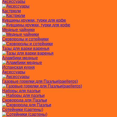
Аксессуары
Кастрюли
Кувшины,кружки, турки для кофе
Медные чайники
Сковороды и сотейники
Тазы для варки варенья
Аламбики медные
Испанская кухня
Аксессуары
Газовые горелки для Паэльи(paelleros)
Наборы для паэльи
Сковорода для Паэльи
Сотейники (сартены)