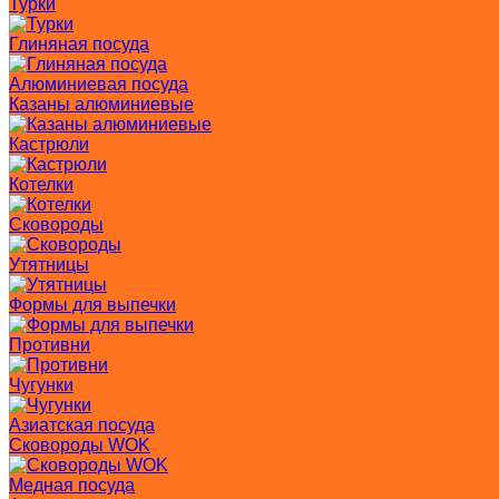
Турки
Глиняная посуда
Алюминиевая посуда
Казаны алюминиевые
Кастрюли
Котелки
Сковороды
Утятницы
Формы для выпечки
Противни
Чугунки
Азиатская посуда
Сковороды WOK
Медная посуда