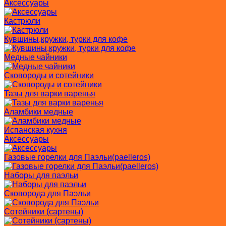
Аксессуары
Кастрюли
Кувшины,кружки, турки для кофе
Медные чайники
Сковороды и сотейники
Тазы для варки варенья
Аламбики медные
Испанская кухня
Аксессуары
Газовые горелки для Паэльи(paelleros)
Наборы для паэльи
Сковорода для Паэльи
Сотейники (сартены)