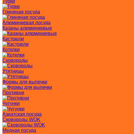
Турки
Глиняная посуда
Алюминиевая посуда
Казаны алюминиевые
Кастрюли
Котелки
Сковороды
Утятницы
Формы для выпечки
Противни
Чугунки
Азиатская посуда
Сковороды WOK
Медная посуда