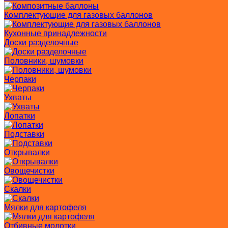
Комплектующие для газовых баллонов
Кухонные принадлежности
Доски разделочные
Половники, шумовки
Черпаки
Ухваты
Лопатки
Подставки
Открывалки
Овощечистки
Скалки
Мялки для картофеля
Отбивные молотки