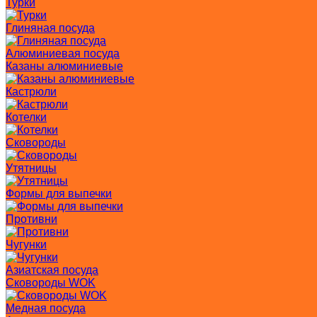
Турки
Глиняная посуда
Алюминиевая посуда
Казаны алюминиевые
Кастрюли
Котелки
Сковороды
Утятницы
Формы для выпечки
Противни
Чугунки
Азиатская посуда
Сковороды WOK
Медная посуда