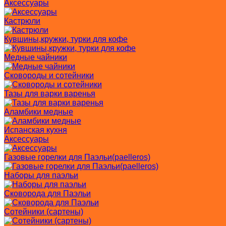
Аксессуары
Кастрюли
Кувшины,кружки, турки для кофе
Медные чайники
Сковороды и сотейники
Тазы для варки варенья
Аламбики медные
Испанская кухня
Аксессуары
Газовые горелки для Паэльи(paelleros)
Наборы для паэльи
Сковорода для Паэльи
Сотейники (сартены)