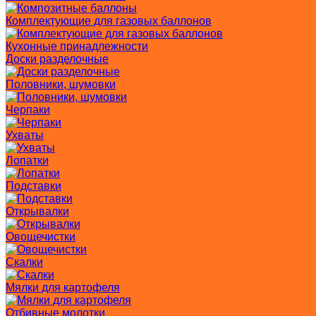
Комплектующие для газовых баллонов
Кухонные принадлежности
Доски разделочные
Половники, шумовки
Черпаки
Ухваты
Лопатки
Подставки
Открывалки
Овощечистки
Скалки
Мялки для картофеля
Отбивные молотки