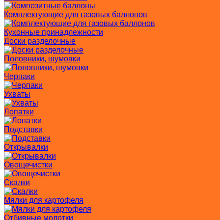
Комплектующие для газовых баллонов
Кухонные принадлежности
Доски разделочные
Половники, шумовки
Черпаки
Ухваты
Лопатки
Подставки
Открывалки
Овощечистки
Скалки
Мялки для картофеля
Отбивные молотки