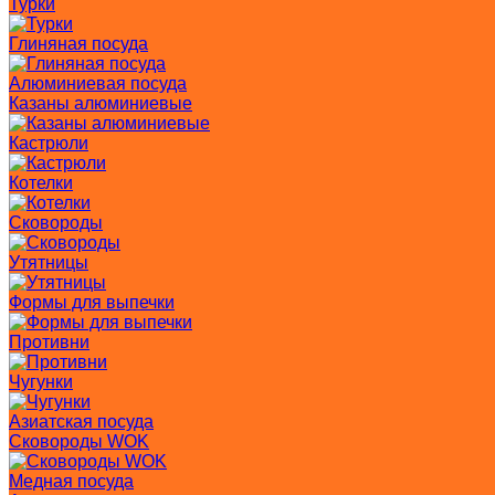
Турки
Глиняная посуда
Алюминиевая посуда
Казаны алюминиевые
Кастрюли
Котелки
Сковороды
Утятницы
Формы для выпечки
Противни
Чугунки
Азиатская посуда
Сковороды WOK
Медная посуда