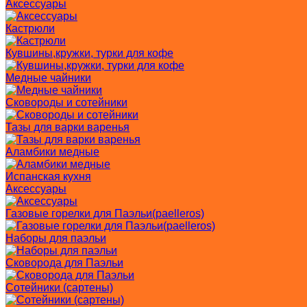
Аксессуары
Кастрюли
Кувшины,кружки, турки для кофе
Медные чайники
Сковороды и сотейники
Тазы для варки варенья
Аламбики медные
Испанская кухня
Аксессуары
Газовые горелки для Паэльи(paelleros)
Наборы для паэльи
Сковорода для Паэльи
Сотейники (сартены)