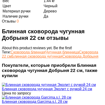
Вес
1.44 кг
Цвет
Черный
Материал ручки
Дерево
Наличие ручки
Да
Отзывы
0
Блинная сковорода чугунная
Добрыня 22 см отзывы
About this product reviews yet. Be the first!
Теги:
Сковорода блинная
Чугунная блинница
Сковорода
22 см
Блинная сковорода чугунная
Сковорода Добрыня
Покупатели, которые приобрели Блинная
сковорода чугунная Добрыня 22 см, также
купили
Блинная сковорода чугунная Эколит с ручкой 24 см
Цена по запросу
Блинная сковорода Garcima.s.l. 28 см