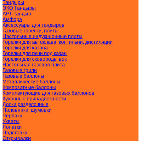
Тандыры
ЭКО Тандыры
АРТ-тандыр
Амфора
Аксессуары для тандыров
Газовые горелки, плиты
Настольные индукционные плиты
Горелки для автоклава, коптильни, дистиляции
Горелки для казана
Горелки для печи под казан
Горелки для сковороды вок
Настольная газовая плита
Газовые грили
Газовые баллоны
Металлические баллоны
Композитные баллоны
Комплектующие для газовых баллонов
Кухонные принадлежности
Доски разделочные
Половники, шумовки
Черпаки
Ухваты
Лопатки
Подставки
Открывалки