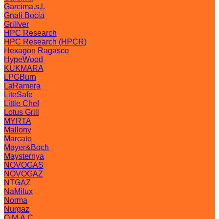
Garcima.s.l.
Gnali Bocia
Grillver
HPC Research
HPC Research (HPCR)
Hexagon Ragasco
HypeWood
KUKMARA
LPGBurn
LaRamera
LiteSafe
Little Chef
Lotus Grill
MYRTA
Mallony
Marcato
Mayer&Boch
Maysternya
NOVOGAS
NOVOGAZ
NTGAZ
NaMilux
Norma
Nurgaz
O.M.A.C