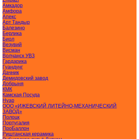
Амкадор
Амфора
Апекс
Арт Тандыр
Балезино
Берлика
Биол
Везувий
Висман
Волчанск УВЗ
Гардарика
Гуандунг
Дачник
Демидовский завод
Добрыня
КМК
Камская Посуда
Нуар
ООО «ИЖЕВСКИЙ ЛИТЕЙНО-МЕХАНИЧЕСКИЙ
ЗАВОД»
Полоцк
Португалия
ПроБаллон
Риштанская керамика