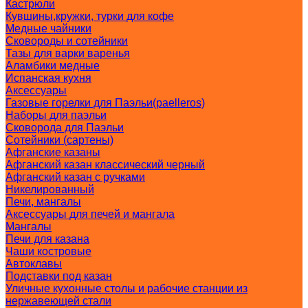
Кастрюли
Кувшины,кружки, турки для кофе
Медные чайники
Сковороды и сотейники
Тазы для варки варенья
Аламбики медные
Испанская кухня
Аксессуары
Газовые горелки для Паэльи(paelleros)
Наборы для паэльи
Сковорода для Паэльи
Сотейники (сартены)
Афганские казаны
Афганский казан классический черный
Афганский казан с ручками
Никелированный
Печи, мангалы
Аксессуары для печей и мангала
Мангалы
Печи для казана
Чаши костровые
Автоклавы
Подставки под казан
Уличные кухонные столы и рабочие станции из
нержавеющей стали