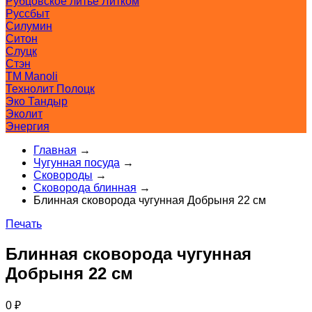
Рубцовское литьё Литком
Руссбыт
Силумин
Ситон
Слуцк
Стэн
ТМ Manoli
Технолит Полоцк
Эко Тандыр
Эколит
Энергия
Главная
→
Чугунная посуда
→
Сковороды
→
Сковорода блинная
→
Блинная сковорода чугунная Добрыня 22 см
Печать
Блинная сковорода чугунная
Добрыня 22 см
0
₽