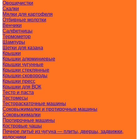
Овощечистки
Скалки
Мялки для картофеля
Отбивные молотки
Венчики
Салфетницы
Термометор
Шампуры
Щетки для казана
Крышки
Крышки алюминиевые
Крышки чугунные
Крышки стеклянные
Крышки-сковороды
Крышки пресс
Крышки для ВОК
Тесто и паста
Тестомесы
Тестораскаточные машины
Соковыжималки и протирочные машины
Соковыжималки
Протирочные машины
Костровые чашы
Печное литьё из чугуна — плиты, дверцы, задвижки,
колосники