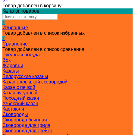
Товар добавлен в корзину!
Каталог товаров
0
Избранные
Товар добавлен в список избранных
0
Сравнение
Товар добавлен в список сравнения
Чугунная посуда
Вок
Жаровни
Казаны
Белорусские казаны
Казан с крышкой сковородой
Казан с печкой
Казан чугунный
Походный казан
Узбекский казан
Кастрюли
Сковороды
Сковорода блинная
Сковорода для гриля
Сковорода для стейка