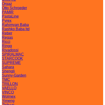
Orgaz
Otto Schroeder
PAMIR
PastaLine
Pyrex
Rahimyan Baba
Rashko Baba ltd
Reber
Regas
Ricci
Ringg
Rivadossi
SPIRALMAC
STARCOOK
SUPREME
Sahara
Shengli
Sunny-Garden
TMC
TRILLON
VAELLO
VINCO
Wolmex
Yimeng
Zhibazi