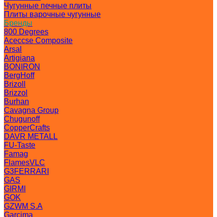
Чугунные печные плиты
Плиты варочные чугунные
Бренды
800 Degrees
Aceccse Composite
Arsal
Artigiana
BONIRON
BergHoff
Brizoll
Brizzol
Burhan
Cavagna Group
Chugunoff
CopperCrafts
DAVR METALL
FU-Taste
Famag
FlamesVLC
G3FERRARI
GAS
GIRMI
GOK
GZWM S.A
Garcima