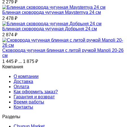
2 279
₽
Блинная сковорода чугунная Maysternya 24 см
2 478
₽
Блинная сковорода чугунная Добрыня 24 см
2 874
₽
Сковорода чугунная блинная с литой ручкой Manoli 20-26
см
1 445
₽
...
1 875
₽
Компания
О компании
Доставка
Оплата
Как оформить заказ?
Гарантия и возврат
Время работы
Контакты
Разделы
Chugun.Market