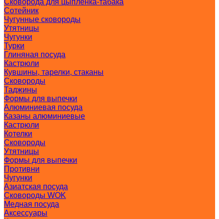
Сковорода для цыпленка-табака
Сотейник
Чугунные сковороды
Утятницы
Чугунки
Турки
Глиняная посуда
Кастрюли
Кувшины, тарелки, стаканы
Сковороды
Таджины
Формы для выпечки
Алюминиевая посуда
Казаны алюминиевые
Кастрюли
Котелки
Сковороды
Утятницы
Формы для выпечки
Противни
Чугунки
Азиатская посуда
Сковороды WOK
Медная посуда
Аксессуары