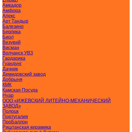
Амкадор
Амфора
Апекс
Арт Тандыр
Балезино
Берлика
Биол
Везувий
Висман
Волчанск УВЗ
Гардарика
Гуандунг
Дачник
Демидовский завод
Добрыня
КМК
Камская Посуда
Нуар
ООО «ИЖЕВСКИЙ ЛИТЕЙНО-МЕХАНИЧЕСКИЙ
ЗАВОД»
Полоцк
Португалия
ПроБаллон
Риштанская керамика