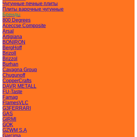
Чугунные печные плиты
Плиты варочные чугунные
Бренды
800 Degrees
Aceccse Composite
Arsal
Artigiana
BONIRON
BergHoff
Brizoll
Brizzol
Burhan
Cavagna Group
Chugunoff
CopperCrafts
DAVR METALL
FU-Taste
Famag
FlamesVLC
G3FERRARI
GAS
GIRMI
GOK
GZWM S.A
Garcima