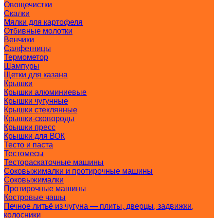
Овощечистки
Скалки
Мялки для картофеля
Отбивные молотки
Венчики
Салфетницы
Термометор
Шампуры
Щетки для казана
Крышки
Крышки алюминиевые
Крышки чугунные
Крышки стеклянные
Крышки-сковороды
Крышки пресс
Крышки для ВОК
Тесто и паста
Тестомесы
Тестораскаточные машины
Соковыжималки и протирочные машины
Соковыжималки
Протирочные машины
Костровые чашы
Печное литьё из чугуна — плиты, дверцы, задвижки,
колосники