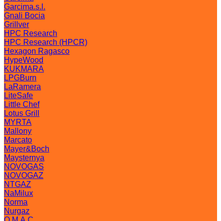
Garcima.s.l.
Gnali Bocia
Grillver
HPC Research
HPC Research (HPCR)
Hexagon Ragasco
HypeWood
KUKMARA
LPGBurn
LaRamera
LiteSafe
Little Chef
Lotus Grill
MYRTA
Mallony
Marcato
Mayer&Boch
Maysternya
NOVOGAS
NOVOGAZ
NTGAZ
NaMilux
Norma
Nurgaz
O.M.A.C