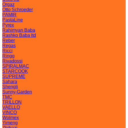
Orgaz
Otto Schroeder
PAMIR
PastaLine
Pyrex
Rahimyan Baba
Rashko Baba ltd
Reber
Regas
Ricci
Ringg
Rivadossi
SPIRALMAC
STARCOOK
SUPREME
Sahara
Shengli
Sunny-Garden
TMC
TRILLON
VAELLO
VINCO
Wolmex
Yimeng
Zhibazi