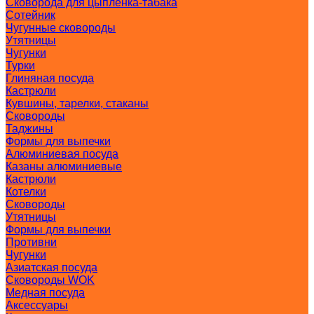
Сковорода для цыпленка-табака
Сотейник
Чугунные сковороды
Утятницы
Чугунки
Турки
Глиняная посуда
Кастрюли
Кувшины, тарелки, стаканы
Сковороды
Таджины
Формы для выпечки
Алюминиевая посуда
Казаны алюминиевые
Кастрюли
Котелки
Сковороды
Утятницы
Формы для выпечки
Противни
Чугунки
Азиатская посуда
Сковороды WOK
Медная посуда
Аксессуары