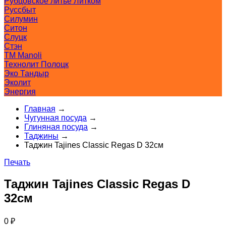
Рубцовское литьё Литком
Руссбыт
Силумин
Ситон
Слуцк
Стэн
ТМ Manoli
Технолит Полоцк
Эко Тандыр
Эколит
Энергия
Главная
→
Чугунная посуда
→
Глиняная посуда
→
Таджины
→
Таджин Tajines Classic Regas D 32см
Печать
Таджин Tajines Classic Regas D
32см
0
₽