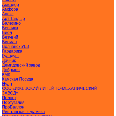
Амкадор
Амфора
Апекс
Арт Тандыр
Балезино
Берлика
Биол
Везувий
Висман
Волчанск УВЗ
Гардарика
Гуандунг
Дачник
Демидовский завод
Добрыня
КМК
Камская Посуда
Нуар
ООО «ИЖЕВСКИЙ ЛИТЕЙНО-МЕХАНИЧЕСКИЙ
ЗАВОД»
Полоцк
Португалия
ПроБаллон
Риштанская керамика