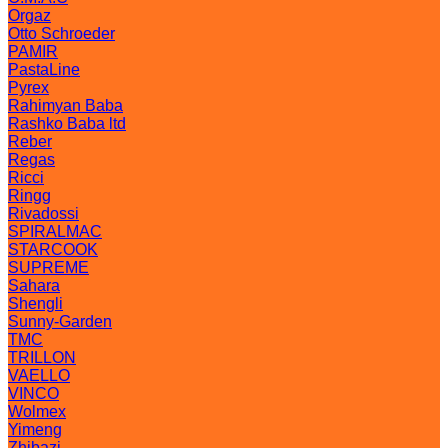
Orgaz
Otto Schroeder
PAMIR
PastaLine
Pyrex
Rahimyan Baba
Rashko Baba ltd
Reber
Regas
Ricci
Ringg
Rivadossi
SPIRALMAC
STARCOOK
SUPREME
Sahara
Shengli
Sunny-Garden
TMC
TRILLON
VAELLO
VINCO
Wolmex
Yimeng
Zhibazi