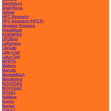
Garcima.s.l.
Gnali Bocia
Grillver
HPC Research
HPC Research (HPCR)
Hexagon Ragasco
HypeWood
KUKMARA
LPGBurn
LaRamera
LiteSafe
Little Chef
Lotus Grill
MYRTA
Mallony
Marcato
Mayer&Boch
Maysternya
NOVOGAS
NOVOGAZ
NTGAZ
NaMilux
Norma
Nurgaz
O.M.A.C