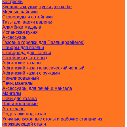
Кастрюли
Кувшины,кружки, турки для кофе
Медные чайники
Сковороды и сотейники
Тазы для варки варенья
Аламбики медные
Испанская кухня
Аксессуары
Газовые горелки для Паэльи(paelleros)
Наборы для паэльи
Сковорода для Паэльи
Сотейники (сартены)
Афганские казаны
Афганский казан классический черный
Афганский казан с ручками
Никелированный
Печи, мангалы
Аксессуары для печей и мангала
Мангалы
Печи для казана
Чаши костровые
Автоклавы
Подставки под казан
Уличные кухонные столы и рабочие станции из
нержавеющей стали