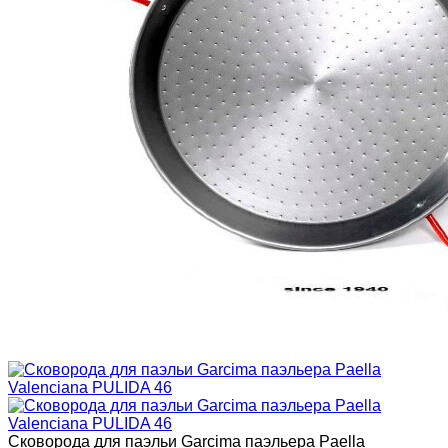
Сковорода для паэльи Garcima паэльера Paella