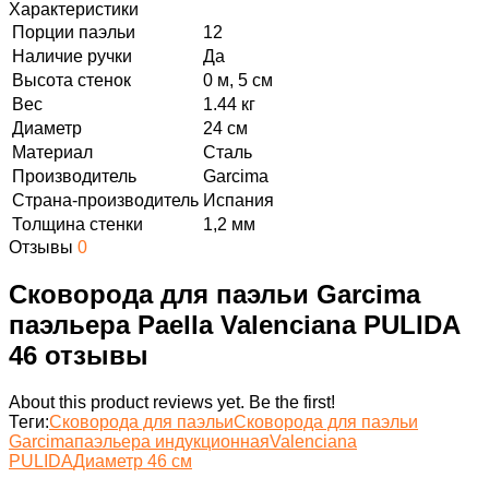
Характеристики
Порции паэльи
12
Наличие ручки
Да
Высота стенок
0 м, 5 см
Вес
1.44 кг
Диаметр
24 см
Материал
Сталь
Производитель
Garcima
Страна-производитель
Испания
Толщина стенки
1,2 мм
Отзывы
0
Сковорода для паэльи Garcima
паэльера Paella Valenciana PULIDA
46 отзывы
About this product reviews yet. Be the first!
Теги:
Сковорода для паэльи
Сковорода для паэльи
Garcima
паэльера индукционная
Valenciana
PULIDA
Диаметр 46 см