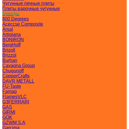
Чугунные печные плиты
Плиты варочные чугунные
Бренды
800 Degrees
Aceccse Composite
Arsal
Artigiana
BONIRON
BergHoff
Brizoll
Brizzol
Burhan
Cavagna Group
Chugunoff
CopperCrafts
DAVR METALL
FU-Taste
Famag
FlamesVLC
G3FERRARI
GAS
GIRMI
GOK
GZWM S.A
Garcima