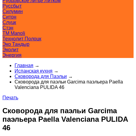
Рубцовское литьё Литком
Руссбыт
Силумин
Ситон
Слуцк
Стэн
ТМ Manoli
Технолит Полоцк
Эко Тандыр
Эколит
Энергия
Главная
→
Испанская кухня
→
Сковорода для Паэльи
→
Сковорода для паэльи Garcima паэльера Paella
Valenciana PULIDA 46
Печать
Сковорода для паэльи Garcima
паэльера Paella Valenciana PULIDA
46