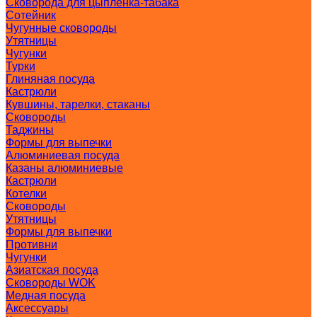
Сковорода для цыпленка-табака
Сотейник
Чугунные сковороды
Утятницы
Чугунки
Турки
Глиняная посуда
Кастрюли
Кувшины, тарелки, стаканы
Сковороды
Таджины
Формы для выпечки
Алюминиевая посуда
Казаны алюминиевые
Кастрюли
Котелки
Сковороды
Утятницы
Формы для выпечки
Противни
Чугунки
Азиатская посуда
Сковороды WOK
Медная посуда
Аксессуары