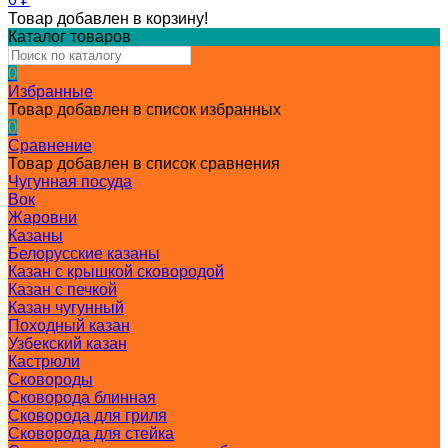
Товар добавлен в корзину!
Каталог товаров
0
Избранные
Товар добавлен в список избранных
0
Сравнение
Товар добавлен в список сравнения
Чугунная посуда
Вок
Жаровни
Казаны
Белорусские казаны
Казан с крышкой сковородой
Казан с печкой
Казан чугунный
Походный казан
Узбекский казан
Кастрюли
Сковороды
Сковорода блинная
Сковорода для гриля
Сковорода для стейка