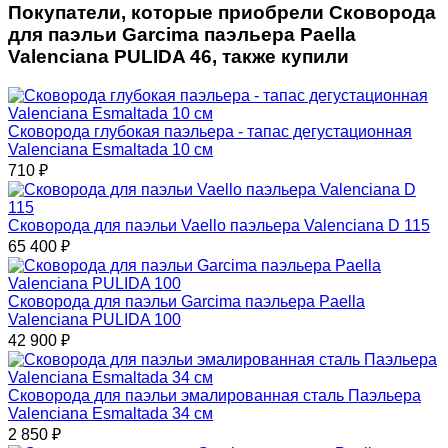
Покупатели, которые приобрели Сковорода
для паэльи Garcima паэльера Paella
Valenciana PULIDA 46, также купили
Сковорода глубокая паэльера - тапас дегустационная
Valenciana Esmaltada 10 см
710
₽
Сковорода для паэльи Vaello паэльера Valenciana D 115
65 400
₽
Сковорода для паэльи Garcima паэльера Paella
Valenciana PULIDA 100
42 900
₽
Сковорода для паэльи эмалированная сталь Паэльера
Valenciana Esmaltada 34 см
2 850
₽