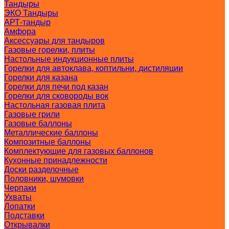
Тандыры
ЭКО Тандыры
АРТ-тандыр
Амфора
Аксессуары для тандыров
Газовые горелки, плиты
Настольные индукционные плиты
Горелки для автоклава, коптильни, дистиляции
Горелки для казана
Горелки для печи под казан
Горелки для сковороды вок
Настольная газовая плита
Газовые грили
Газовые баллоны
Металлические баллоны
Композитные баллоны
Комплектующие для газовых баллонов
Кухонные принадлежности
Доски разделочные
Половники, шумовки
Черпаки
Ухваты
Лопатки
Подставки
Открывалки