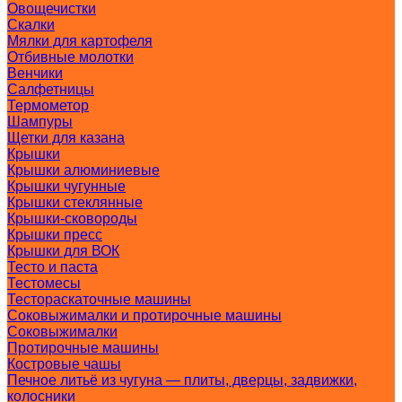
Овощечистки
Скалки
Мялки для картофеля
Отбивные молотки
Венчики
Салфетницы
Термометор
Шампуры
Щетки для казана
Крышки
Крышки алюминиевые
Крышки чугунные
Крышки стеклянные
Крышки-сковороды
Крышки пресс
Крышки для ВОК
Тесто и паста
Тестомесы
Тестораскаточные машины
Соковыжималки и протирочные машины
Соковыжималки
Протирочные машины
Костровые чашы
Печное литьё из чугуна — плиты, дверцы, задвижки,
колосники