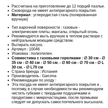
Рассчитана на приготовление до 12 порций паэльи.
Сковорода не имеет антипригарного покрытия.
Материал
: углеродистая сталь (полированная
вручную)
Тип варочной поверхности : газовые -
электрические плиты, мангалы, открытый огонь.
Рекомендуется мыть вручную в теплом растворе с
нейтральным моющим средством.
Вытирать насухо.
Артикул : 10046
Упаковка : полиэтилен.
С
овместима с газовыми горелками :
∅ 30 см
-
∅
35 см - ∅ 40 см
- ∅ 50 см. -
∅ 60 см - ∅ 70 см
- ∅ L
30 см. -
∅ L70 см
Страна бренда : Испания
Производитель : Garcima
Рекомендации по уходу :
Эта посуда не имеет антипригарного покрытия и ,
поэтому, в
случае необходимости мы
рекомендуем
чистить губками с твердыми подушечками и
продуктами с микрочастицами, после промывки
следует
не допускать самостоятельного высыхала.