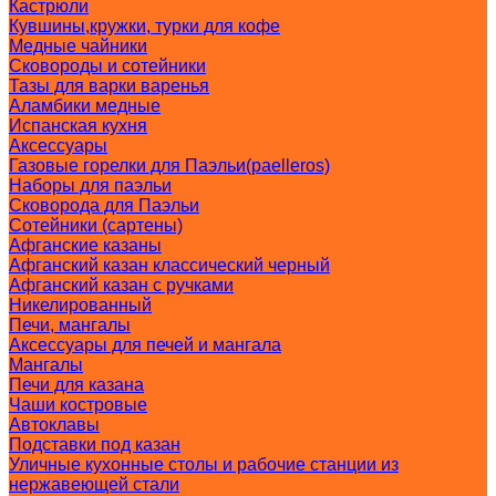
Кастрюли
Кувшины,кружки, турки для кофе
Медные чайники
Сковороды и сотейники
Тазы для варки варенья
Аламбики медные
Испанская кухня
Аксессуары
Газовые горелки для Паэльи(paelleros)
Наборы для паэльи
Сковорода для Паэльи
Сотейники (сартены)
Афганские казаны
Афганский казан классический черный
Афганский казан с ручками
Никелированный
Печи, мангалы
Аксессуары для печей и мангала
Мангалы
Печи для казана
Чаши костровые
Автоклавы
Подставки под казан
Уличные кухонные столы и рабочие станции из
нержавеющей стали