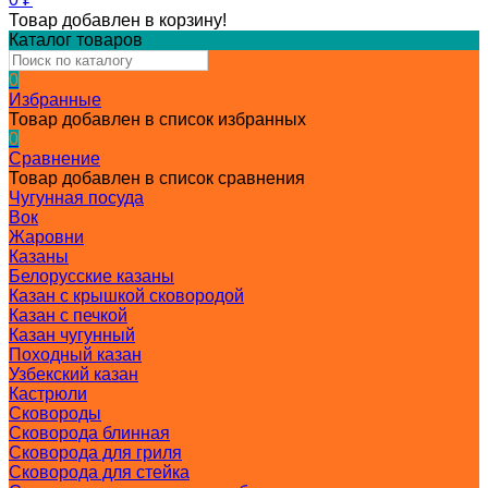
Товар добавлен в корзину!
Каталог товаров
0
Избранные
Товар добавлен в список избранных
0
Сравнение
Товар добавлен в список сравнения
Чугунная посуда
Вок
Жаровни
Казаны
Белорусские казаны
Казан с крышкой сковородой
Казан с печкой
Казан чугунный
Походный казан
Узбекский казан
Кастрюли
Сковороды
Сковорода блинная
Сковорода для гриля
Сковорода для стейка