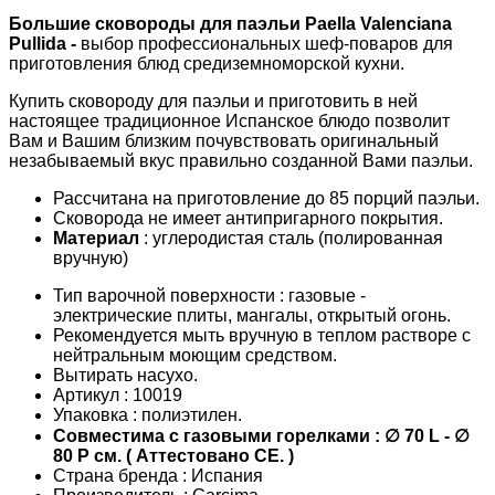
Большие сковороды для паэльи Paella Valenciana
Pullida -
выбор профессиональных шеф-поваров для
приготовления блюд средиземноморской кухни.
Купить сковороду для паэльи и приготовить в ней
настоящее традиционное Испанское блюдо позволит
Вам и Вашим близким почувствовать оригинальный
незабываемый вкус правильно созданной Вами паэльи.
Рассчитана на приготовление до 85 порций паэльи.
Сковорода не имеет антипригарного покрытия.
Материал
: углеродистая сталь (полированная
вручную)
Тип варочной поверхности : газовые -
электрические плиты, мангалы, открытый огонь.
Рекомендуется мыть вручную в теплом растворе с
нейтральным моющим средством.
Вытирать насухо.
Артикул : 10019
Упаковка : полиэтилен.
С
овместима с газовыми горелками :
∅ 70 L
- ∅
80 P см.
( Аттестовано СЕ. )
Страна бренда : Испания