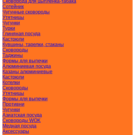
Сковорода для цыпленка-табака
Сотейник
Чугунные сковороды
Утятницы
Чугунки
Турки
Глиняная посуда
Кастрюли
Кувшины, тарелки, стаканы
Сковороды
Таджины
Формы для выпечки
Алюминиевая посуда
Казаны алюминиевые
Кастрюли
Котелки
Сковороды
Утятницы
Формы для выпечки
Противни
Чугунки
Азиатская посуда
Сковороды WOK
Медная посуда
Аксессуары