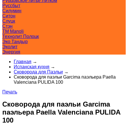
Рубцовское литьё Литком
Руссбыт
Силумин
Ситон
Слуцк
Стэн
ТМ Manoli
Технолит Полоцк
Эко Тандыр
Эколит
Энергия
Главная
→
Испанская кухня
→
Сковорода для Паэльи
→
Сковорода для паэльи Garcima паэльера Paella
Valenciana PULIDA 100
Печать
Сковорода для паэльи Garcima
паэльера Paella Valenciana PULIDA
100