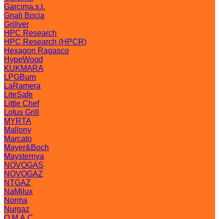
Garcima.s.l.
Gnali Bocia
Grillver
HPC Research
HPC Research (HPCR)
Hexagon Ragasco
HypeWood
KUKMARA
LPGBurn
LaRamera
LiteSafe
Little Chef
Lotus Grill
MYRTA
Mallony
Marcato
Mayer&Boch
Maysternya
NOVOGAS
NOVOGAZ
NTGAZ
NaMilux
Norma
Nurgaz
O.M.A.C