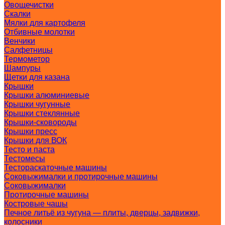
Овощечистки
Скалки
Мялки для картофеля
Отбивные молотки
Венчики
Салфетницы
Термометор
Шампуры
Щетки для казана
Крышки
Крышки алюминиевые
Крышки чугунные
Крышки стеклянные
Крышки-сковороды
Крышки пресс
Крышки для ВОК
Тесто и паста
Тестомесы
Тестораскаточные машины
Соковыжималки и протирочные машины
Соковыжималки
Протирочные машины
Костровые чашы
Печное литьё из чугуна — плиты, дверцы, задвижки,
колосники