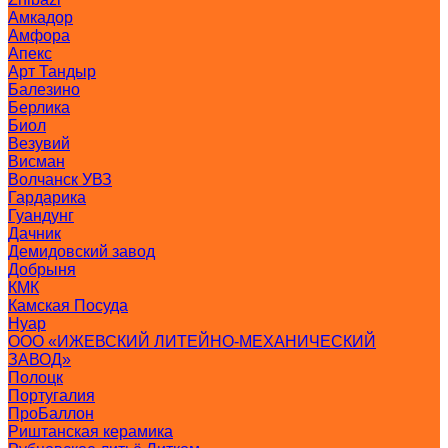
Амкадор
Амфора
Апекс
Арт Тандыр
Балезино
Берлика
Биол
Везувий
Висман
Волчанск УВЗ
Гардарика
Гуандунг
Дачник
Демидовский завод
Добрыня
КМК
Камская Посуда
Нуар
ООО «ИЖЕВСКИЙ ЛИТЕЙНО-МЕХАНИЧЕСКИЙ
ЗАВОД»
Полоцк
Португалия
ПроБаллон
Риштанская керамика