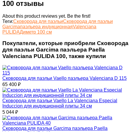
100 отзывы
About this product reviews yet. Be the first!
Теги:
Сковорода для паэльи
Сковорода для паэльи
Garcima
паэльера индукционная
Valenciana
PULIDA
Диметр 100 см
Покупатели, которые приобрели Сковорода
для паэльи Garcima паэльера Paella
Valenciana PULIDA 100, также купили
Сковорода для паэльи Vaello паэльера Valenciana D 115
65 400
₽
Cковорода для паэльи Vaello La Valenciana Especial
Induccion для индукционной плиты 34 см
5 044
₽
Сковорода для паэльи Garcima паэльера Paella