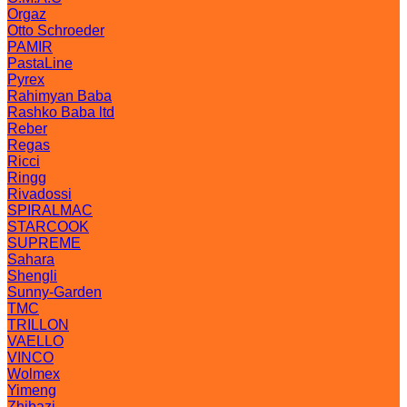
Orgaz
Otto Schroeder
PAMIR
PastaLine
Pyrex
Rahimyan Baba
Rashko Baba ltd
Reber
Regas
Ricci
Ringg
Rivadossi
SPIRALMAC
STARCOOK
SUPREME
Sahara
Shengli
Sunny-Garden
TMC
TRILLON
VAELLO
VINCO
Wolmex
Yimeng
Zhibazi