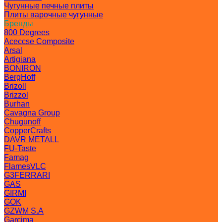
Чугунные печные плиты
Плиты варочные чугунные
Бренды
800 Degrees
Aceccse Composite
Arsal
Artigiana
BONIRON
BergHoff
Brizoll
Brizzol
Burhan
Cavagna Group
Chugunoff
CopperCrafts
DAVR METALL
FU-Taste
Famag
FlamesVLC
G3FERRARI
GAS
GIRMI
GOK
GZWM S.A
Garcima