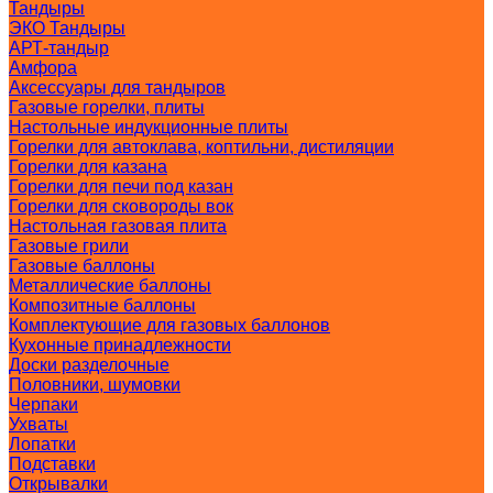
Тандыры
ЭКО Тандыры
АРТ-тандыр
Амфора
Аксессуары для тандыров
Газовые горелки, плиты
Настольные индукционные плиты
Горелки для автоклава, коптильни, дистиляции
Горелки для казана
Горелки для печи под казан
Горелки для сковороды вок
Настольная газовая плита
Газовые грили
Газовые баллоны
Металлические баллоны
Композитные баллоны
Комплектующие для газовых баллонов
Кухонные принадлежности
Доски разделочные
Половники, шумовки
Черпаки
Ухваты
Лопатки
Подставки
Открывалки