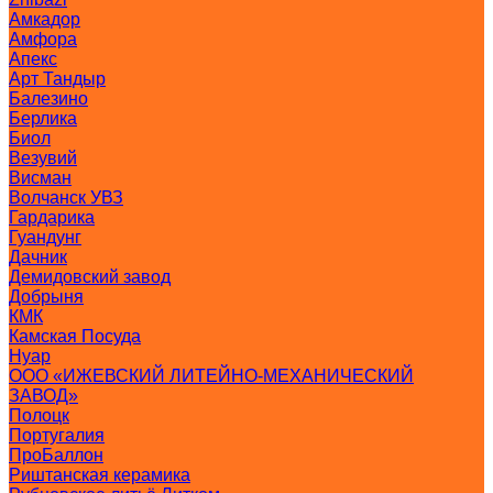
Амкадор
Амфора
Апекс
Арт Тандыр
Балезино
Берлика
Биол
Везувий
Висман
Волчанск УВЗ
Гардарика
Гуандунг
Дачник
Демидовский завод
Добрыня
КМК
Камская Посуда
Нуар
ООО «ИЖЕВСКИЙ ЛИТЕЙНО-МЕХАНИЧЕСКИЙ
ЗАВОД»
Полоцк
Португалия
ПроБаллон
Риштанская керамика