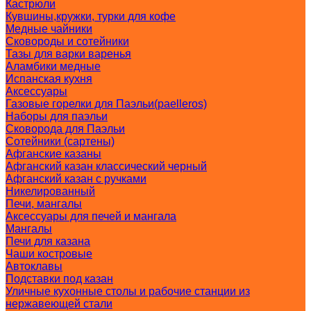
Кастрюли
Кувшины,кружки, турки для кофе
Медные чайники
Сковороды и сотейники
Тазы для варки варенья
Аламбики медные
Испанская кухня
Аксессуары
Газовые горелки для Паэльи(paelleros)
Наборы для паэльи
Сковорода для Паэльи
Сотейники (сартены)
Афганские казаны
Афганский казан классический черный
Афганский казан с ручками
Никелированный
Печи, мангалы
Аксессуары для печей и мангала
Мангалы
Печи для казана
Чаши костровые
Автоклавы
Подставки под казан
Уличные кухонные столы и рабочие станции из
нержавеющей стали