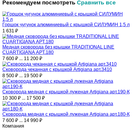
Рекомендуем посмотреть
Сравнить все
Горшок чугунок алюминиевый с крышкой СИЛУМИН 1,5 л
1 631
₽
Медная сковорода без крышки TRADITIONAL LINE
CUARTIGIANA АРТ.180
7 600
₽
...
11 200
₽
Сковорода чеканная с крышкой Artigiana арт.3410
8 500
₽
...
19 500
₽
Сковорода медная с крышкой луженая Artigiana арт.190-К
10 300
₽
...
17 500
₽
Сковорода медная с крышкой луженая Artigiana арт.180-К
7 600
₽
...
14 990
₽
Компания