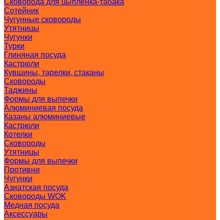
Сковорода для цыпленка-табака
Сотейник
Чугунные сковороды
Утятницы
Чугунки
Турки
Глиняная посуда
Кастрюли
Кувшины, тарелки, стаканы
Сковороды
Таджины
Формы для выпечки
Алюминиевая посуда
Казаны алюминиевые
Кастрюли
Котелки
Сковороды
Утятницы
Формы для выпечки
Противни
Чугунки
Азиатская посуда
Сковороды WOK
Медная посуда
Аксессуары