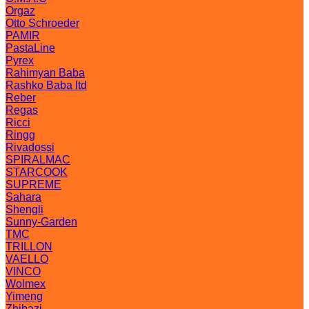
Orgaz
Otto Schroeder
PAMIR
PastaLine
Pyrex
Rahimyan Baba
Rashko Baba ltd
Reber
Regas
Ricci
Ringg
Rivadossi
SPIRALMAC
STARCOOK
SUPREME
Sahara
Shengli
Sunny-Garden
TMC
TRILLON
VAELLO
VINCO
Wolmex
Yimeng
Zhibazi