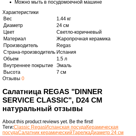
Можно мыть в посудомоечной машине
Характеристики
Вес
1.44 кг
Диаметр
24 см
Цвет
Светло-коричневый
Материал
Жаропрочная керамика
Производитель
Regas
Страна-производитель
Испания
Объем
1.5 л
Внутреннее покрытие
Эмаль
Высота
7 см
Отзывы
0
Салатница REGAS "DINNER
SERVICE CLASSIC", D24 СМ
натуральный отзывы
About this product reviews yet. Be the first!
Теги:
Classic Regas
Испанская посуда
Керамическая
посуда
Салатник керамический
Тарелка
Диаметр 24 см