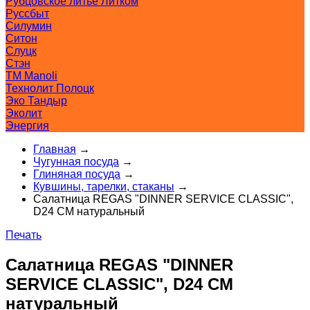
Рубцовское литьё Литком
Руссбыт
Силумин
Ситон
Слуцк
Стэн
ТМ Manoli
Технолит Полоцк
Эко Тандыр
Эколит
Энергия
Главная
→
Чугунная посуда
→
Глиняная посуда
→
Кувшины, тарелки, стаканы
→
Салатница REGAS "DINNER SERVICE CLASSIC",
D24 СМ натуральный
Печать
Салатница REGAS "DINNER
SERVICE CLASSIC", D24 СМ
натуральный