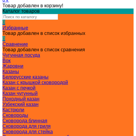
Товар добавлен в корзину!
Каталог товаров
0
Избранные
Товар добавлен в список избранных
0
Сравнение
Товар добавлен в список сравнения
Чугунная посуда
Вок
Жаровни
Казаны
Белорусские казаны
Казан с крышкой сковородой
Казан с печкой
Казан чугунный
Походный казан
Узбекский казан
Кастрюли
Сковороды
Сковорода блинная
Сковорода для гриля
Сковорода для стейка