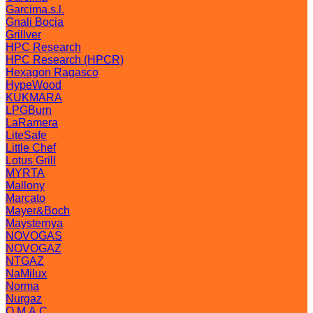
Garcima.s.l.
Gnali Bocia
Grillver
HPC Research
HPC Research (HPCR)
Hexagon Ragasco
HypeWood
KUKMARA
LPGBurn
LaRamera
LiteSafe
Little Chef
Lotus Grill
MYRTA
Mallony
Marcato
Mayer&Boch
Maysternya
NOVOGAS
NOVOGAZ
NTGAZ
NaMilux
Norma
Nurgaz
O.M.A.C