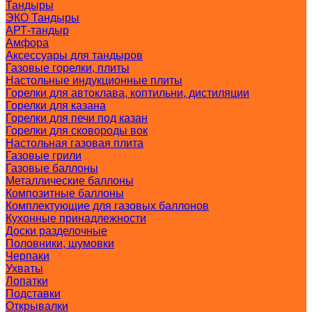
Тандыры
ЭКО Тандыры
АРТ-тандыр
Амфора
Аксессуары для тандыров
Газовые горелки, плиты
Настольные индукционные плиты
Горелки для автоклава, коптильни, дистиляции
Горелки для казана
Горелки для печи под казан
Горелки для сковороды вок
Настольная газовая плита
Газовые грили
Газовые баллоны
Металлические баллоны
Композитные баллоны
Комплектующие для газовых баллонов
Кухонные принадлежности
Доски разделочные
Половники, шумовки
Черпаки
Ухваты
Лопатки
Подставки
Открывалки