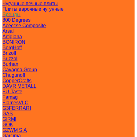
Чугунные печные плиты
Плиты варочные чугунные
Бренды
800 Degrees
Aceccse Composite
Arsal
Artigiana
BONIRON
BergHoff
Brizoll
Brizzol
Burhan
Cavagna Group
Chugunoff
CopperCrafts
DAVR METALL
FU-Taste
Famag
FlamesVLC
G3FERRARI
GAS
GIRMI
GOK
GZWM S.A
Garcima