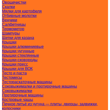
Овощечистки
Скалки
Мялки для картофеля
Отбивные молотки
Венчики
Салфетницы
Термометор
Шампуры
Щетки для казана
Крышки
Крышки алюминиевые
Крышки чугунные
Крышки стеклянные
Крышки-сковороды
Крышки пресс
Крышки для ВОК
Тесто и паста
Тестомесы
Тестораскаточные машины
Соковыжималки и протирочные машины
Соковыжималки
Протирочные машины
Костровые чашы
Печное литьё из чугуна — плиты, дверцы, задвижки,
колосники