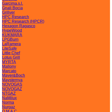
Garcima.s.l.
Gnali Bocia
Grillver
HPC Research
HPC Research (HPCR)
Hexagon Ragasco
HypeWood
KUKMARA
LPGBurn
LaRamera
LiteSafe
Little Chef
Lotus Grill
MYRTA
Mallony
Marcato
Mayer&Boch
Maysternya
NOVOGAS
NOVOGAZ
NTGAZ
NaMilux
Norma
Nurgaz
O.M.A.C