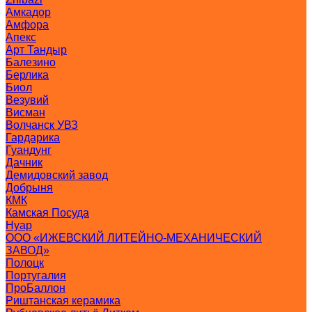
Амкадор
Амфора
Апекс
Арт Тандыр
Балезино
Берлика
Биол
Везувий
Висман
Волчанск УВЗ
Гардарика
Гуандунг
Дачник
Демидовский завод
Добрыня
КМК
Камская Посуда
Нуар
ООО «ИЖЕВСКИЙ ЛИТЕЙНО-МЕХАНИЧЕСКИЙ
ЗАВОД»
Полоцк
Португалия
ПроБаллон
Риштанская керамика