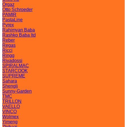
Orgaz
Otto Schroeder
PAMIR
PastaLine
Pyrex
Rahimyan Baba
Rashko Baba ltd
Reber
Regas
Ricci
Ringg
Rivadossi
SPIRALMAC
STARCOOK
SUPREME
Sahara
Shengli
Sunny-Garden
TMC
TRILLON
VAELLO
VINCO
Wolmex
Yimeng
Zhibazi