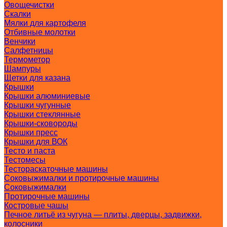
Овощечистки
Скалки
Мялки для картофеля
Отбивные молотки
Венчики
Салфетницы
Термометор
Шампуры
Щетки для казана
Крышки
Крышки алюминиевые
Крышки чугунные
Крышки стеклянные
Крышки-сковороды
Крышки пресс
Крышки для ВОК
Тесто и паста
Тестомесы
Тестораскаточные машины
Соковыжималки и протирочные машины
Соковыжималки
Протирочные машины
Костровые чашы
Печное литьё из чугуна — плиты, дверцы, задвижки,
колосники