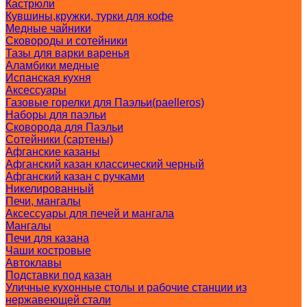
Кастрюли
Кувшины,кружки, турки для кофе
Медные чайники
Сковороды и сотейники
Тазы для варки варенья
Аламбики медные
Испанская кухня
Аксессуары
Газовые горелки для Паэльи(paelleros)
Наборы для паэльи
Сковорода для Паэльи
Сотейники (сартены)
Афганские казаны
Афганский казан классический черный
Афганский казан с ручками
Никелированный
Печи, мангалы
Аксессуары для печей и мангала
Мангалы
Печи для казана
Чаши костровые
Автоклавы
Подставки под казан
Уличные кухонные столы и рабочие станции из
нержавеющей стали