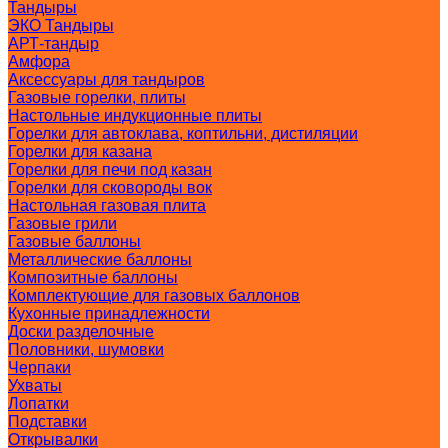
Тандыры
ЭКО Тандыры
АРТ-тандыр
Амфора
Аксессуары для тандыров
Газовые горелки, плиты
Настольные индукционные плиты
Горелки для автоклава, коптильни, дистиляции
Горелки для казана
Горелки для печи под казан
Горелки для сковороды вок
Настольная газовая плита
Газовые грили
Газовые баллоны
Металлические баллоны
Композитные баллоны
Комплектующие для газовых баллонов
Кухонные принадлежности
Доски разделочные
Половники, шумовки
Черпаки
Ухваты
Лопатки
Подставки
Открывалки