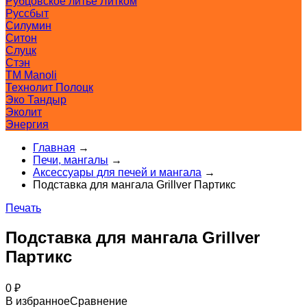
Рубцовское литьё Литком
Руссбыт
Силумин
Ситон
Слуцк
Стэн
ТМ Manoli
Технолит Полоцк
Эко Тандыр
Эколит
Энергия
Главная
→
Печи, мангалы
→
Аксессуары для печей и мангала
→
Подставка для мангала Grillver Партикс
Печать
Подставка для мангала Grillver
Партикс
0
₽
В избранное
Сравнение