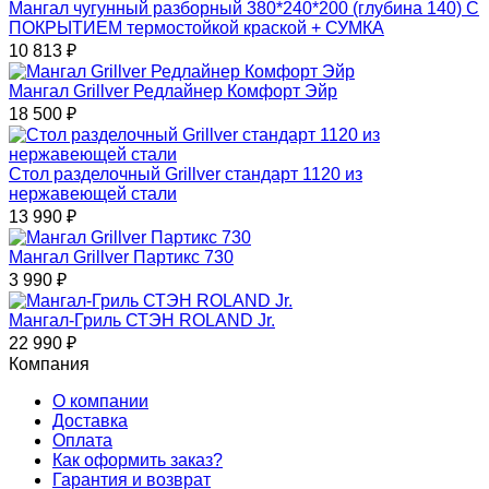
Мангал чугунный разборный 380*240*200 (глубина 140) С
ПОКРЫТИЕМ термостойкой краской + СУМКА
10 813
₽
Мангал Grillver Редлайнер Комфорт Эйр
18 500
₽
Стол разделочный Grillver cтандарт 1120 из
нержавеющей стали
13 990
₽
Мангал Grillver Партикс 730
3 990
₽
Мангал-Гриль СТЭН ROLAND Jr.
22 990
₽
Компания
О компании
Доставка
Оплата
Как оформить заказ?
Гарантия и возврат