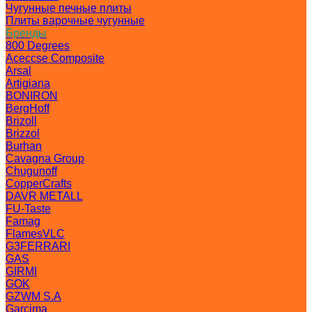
Чугунные печные плиты
Плиты варочные чугунные
Бренды
800 Degrees
Aceccse Composite
Arsal
Artigiana
BONIRON
BergHoff
Brizoll
Brizzol
Burhan
Cavagna Group
Chugunoff
CopperCrafts
DAVR METALL
FU-Taste
Famag
FlamesVLC
G3FERRARI
GAS
GIRMI
GOK
GZWM S.A
Garcima