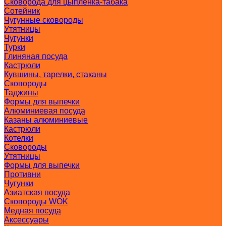
Сковорода для цыпленка-табака
Сотейник
Чугунные сковороды
Утятницы
Чугунки
Турки
Глиняная посуда
Кастрюли
Кувшины, тарелки, стаканы
Сковороды
Таджины
Формы для выпечки
Алюминиевая посуда
Казаны алюминиевые
Кастрюли
Котелки
Сковороды
Утятницы
Формы для выпечки
Противни
Чугунки
Азиатская посуда
Сковороды WOK
Медная посуда
Аксессуары