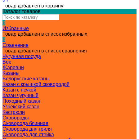
Товар добавлен в корзину!
Каталог товаров
0
Избранные
Товар добавлен в список избранных
0
Сравнение
Товар добавлен в список сравнения
Чугунная посуда
Вок
Жаровни
Казаны
Белорусские казаны
Казан с крышкой сковородой
Казан с печкой
Казан чугунный
Походный казан
Узбекский казан
Кастрюли
Сковороды
Сковорода блинная
Сковорода для гриля
Сковорода для стейка