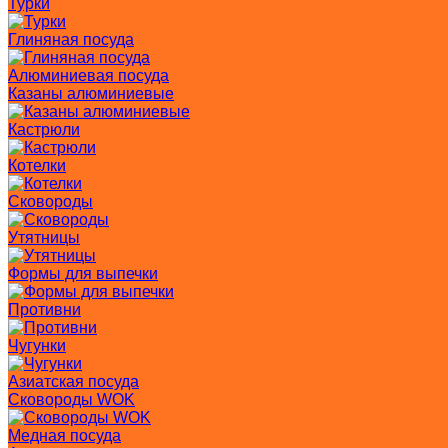
Турки
Глиняная посуда
Алюминиевая посуда
Казаны алюминиевые
Кастрюли
Котелки
Сковороды
Утятницы
Формы для выпечки
Противни
Чугунки
Азиатская посуда
Сковороды WOK
Медная посуда