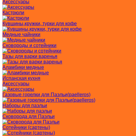
Аксессуары
Кастрюли
Кувшины,кружки, турки для кофе
Медные чайники
Сковороды и сотейники
Тазы для варки варенья
Аламбики медные
Испанская кухня
Аксессуары
Газовые горелки для Паэльи(paelleros)
Наборы для паэльи
Сковорода для Паэльи
Сотейники (сартены)