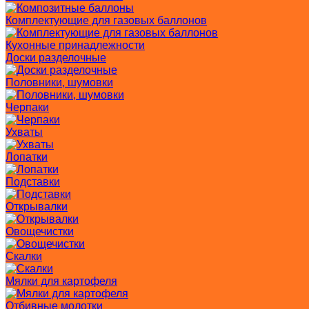
Комплектующие для газовых баллонов
Кухонные принадлежности
Доски разделочные
Половники, шумовки
Черпаки
Ухваты
Лопатки
Подставки
Открывалки
Овощечистки
Скалки
Мялки для картофеля
Отбивные молотки