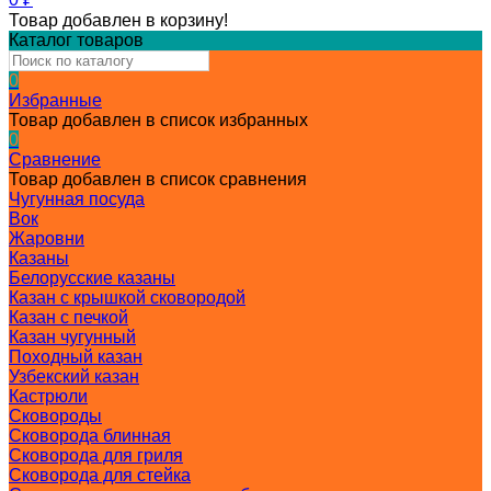
Товар добавлен в корзину!
Каталог товаров
0
Избранные
Товар добавлен в список избранных
0
Сравнение
Товар добавлен в список сравнения
Чугунная посуда
Вок
Жаровни
Казаны
Белорусские казаны
Казан с крышкой сковородой
Казан с печкой
Казан чугунный
Походный казан
Узбекский казан
Кастрюли
Сковороды
Сковорода блинная
Сковорода для гриля
Сковорода для стейка