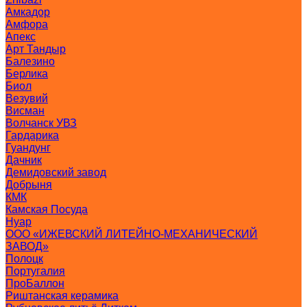
Амкадор
Амфора
Апекс
Арт Тандыр
Балезино
Берлика
Биол
Везувий
Висман
Волчанск УВЗ
Гардарика
Гуандунг
Дачник
Демидовский завод
Добрыня
КМК
Камская Посуда
Нуар
ООО «ИЖЕВСКИЙ ЛИТЕЙНО-МЕХАНИЧЕСКИЙ
ЗАВОД»
Полоцк
Португалия
ПроБаллон
Риштанская керамика