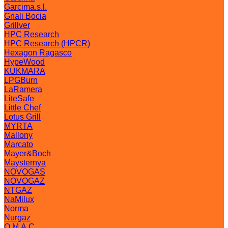
Garcima.s.l.
Gnali Bocia
Grillver
HPC Research
HPC Research (HPCR)
Hexagon Ragasco
HypeWood
KUKMARA
LPGBurn
LaRamera
LiteSafe
Little Chef
Lotus Grill
MYRTA
Mallony
Marcato
Mayer&Boch
Maysternya
NOVOGAS
NOVOGAZ
NTGAZ
NaMilux
Norma
Nurgaz
O.M.A.C