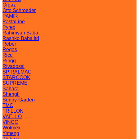
Orgaz
Otto Schroeder
PAMIR
PastaLine
Pyrex
Rahimyan Baba
Rashko Baba ltd
Reber
Regas
Ricci
Ringg
Rivadossi
SPIRALMAC
STARCOOK
SUPREME
Sahara
Shengli
Sunny-Garden
TMC
TRILLON
VAELLO
VINCO
Wolmex
Yimeng
Zhibazi