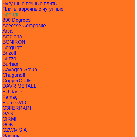
Чугунные печные плиты
Плиты варочные чугунные
Бренды
800 Degrees
Aceccse Composite
Arsal
Artigiana
BONIRON
BergHoff
Brizoll
Brizzol
Burhan
Cavagna Group
Chugunoff
CopperCrafts
DAVR METALL
FU-Taste
Famag
FlamesVLC
G3FERRARI
GAS
GIRMI
GOK
GZWM S.A
Garcima