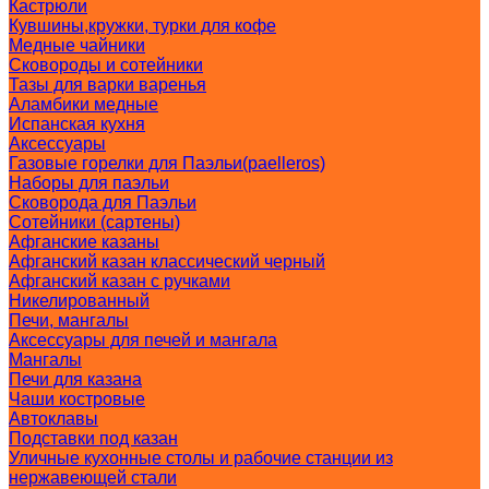
Кастрюли
Кувшины,кружки, турки для кофе
Медные чайники
Сковороды и сотейники
Тазы для варки варенья
Аламбики медные
Испанская кухня
Аксессуары
Газовые горелки для Паэльи(paelleros)
Наборы для паэльи
Сковорода для Паэльи
Сотейники (сартены)
Афганские казаны
Афганский казан классический черный
Афганский казан с ручками
Никелированный
Печи, мангалы
Аксессуары для печей и мангала
Мангалы
Печи для казана
Чаши костровые
Автоклавы
Подставки под казан
Уличные кухонные столы и рабочие станции из
нержавеющей стали