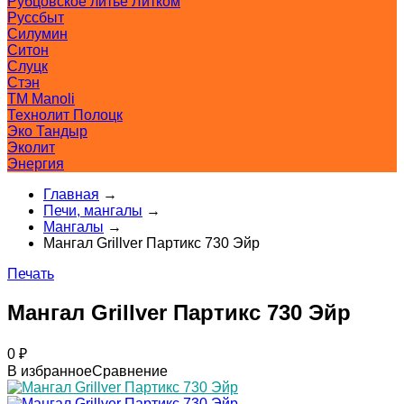
Рубцовское литьё Литком
Руссбыт
Силумин
Ситон
Слуцк
Стэн
ТМ Manoli
Технолит Полоцк
Эко Тандыр
Эколит
Энергия
Главная
→
Печи, мангалы
→
Мангалы
→
Мангал Grillver Партикс 730 Эйр
Печать
Мангал Grillver Партикс 730 Эйр
0
₽
В избранное
Сравнение