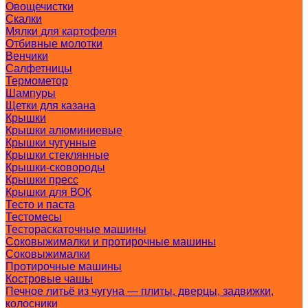
Овощечистки
Скалки
Мялки для картофеля
Отбивные молотки
Венчики
Салфетницы
Термометор
Шампуры
Щетки для казана
Крышки
Крышки алюминиевые
Крышки чугунные
Крышки стеклянные
Крышки-сковороды
Крышки пресс
Крышки для ВОК
Тесто и паста
Тестомесы
Тестораскаточные машины
Соковыжималки и протирочные машины
Соковыжималки
Протирочные машины
Костровые чашы
Печное литьё из чугуна — плиты, дверцы, задвижки,
колосники