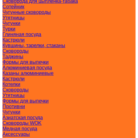
Сковорода для цыпленка-табака
Сотейник
Чугунные сковороды
Утятницы
Чугунки
Турки
Глиняная посуда
Кастрюли
Кувшины, тарелки, стаканы
Сковороды
Таджины
Формы для выпечки
Алюминиевая посуда
Казаны алюминиевые
Кастрюли
Котелки
Сковороды
Утятницы
Формы для выпечки
Противни
Чугунки
Азиатская посуда
Сковороды WOK
Медная посуда
Аксессуары