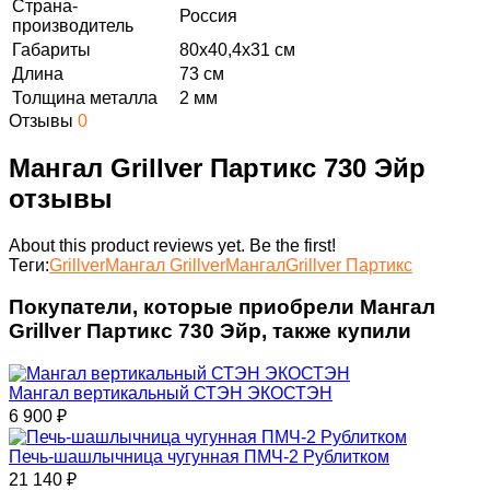
Страна-
Россия
производитель
Габариты
80х40,4х31 см
Длина
73 см
Толщина металла
2 мм
Отзывы
0
Мангал Grillver Партикс 730 Эйр
отзывы
About this product reviews yet. Be the first!
Теги:
Grillver
Мангал Grillver
Мангал
Grillver Партикс
Покупатели, которые приобрели Мангал
Grillver Партикс 730 Эйр, также купили
Мангал вертикальный СТЭН ЭКОСТЭН
6 900
₽
Печь-шашлычница чугунная ПМЧ-2 Рублитком
21 140
₽