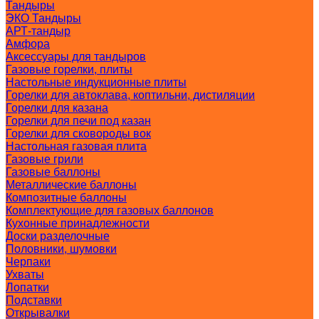
Тандыры
ЭКО Тандыры
АРТ-тандыр
Амфора
Аксессуары для тандыров
Газовые горелки, плиты
Настольные индукционные плиты
Горелки для автоклава, коптильни, дистиляции
Горелки для казана
Горелки для печи под казан
Горелки для сковороды вок
Настольная газовая плита
Газовые грили
Газовые баллоны
Металлические баллоны
Композитные баллоны
Комплектующие для газовых баллонов
Кухонные принадлежности
Доски разделочные
Половники, шумовки
Черпаки
Ухваты
Лопатки
Подставки
Открывалки